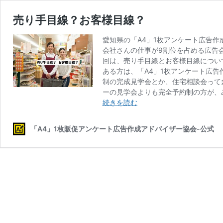
売り手目線？お客様目線？
愛知県の「A4」1枚アンケート広告
会社さんの仕事が9割位を占める広告
回は、売り手目線とお客様目線につい
ある方は、「A4」1枚アンケート広
制の完成見学会とか、住宅相談会って
ーの見学会よりも完全予約制の方が、
売
続きを読む
り
手
「A4」1枚販促アンケート広告作成アドバイザー協会-公式
目
線？
お
客
様
目
線？