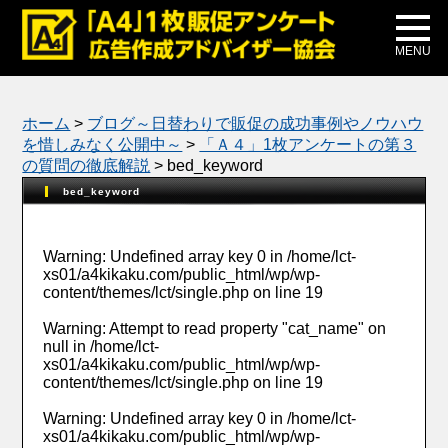
メディア掲載
公式ブログ
MENU
ホーム
>
ブログ～日替わりで販促の成功事例やノウハウ
を惜しみなく公開中～
>
「Ａ４」1枚アンケートの第３
の質問の徹底解説
>
bed_keyword
bed_keyword
Warning
: Undefined array key 0 in
/home/lct-
xs01/a4kikaku.com/public_html/wp/wp-
content/themes/lct/single.php
on line
19
Warning
: Attempt to read property "cat_name" on
null in
/home/lct-
xs01/a4kikaku.com/public_html/wp/wp-
content/themes/lct/single.php
on line
19
Warning
: Undefined array key 0 in
/home/lct-
xs01/a4kikaku.com/public_html/wp/wp-