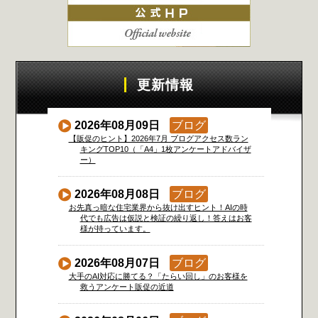
更新情報
2026年08月09日
ブログ
【販促のヒント】2026年7月 ブログアクセス数ラン
キングTOP10（「A4」1枚アンケートアドバイザ
ー）
2026年08月08日
ブログ
お先真っ暗な住宅業界から抜け出すヒント！AIの時
代でも広告は仮説と検証の繰り返し！答えはお客
様が持っています。
2026年08月07日
ブログ
大手のAI対応に勝てる？「たらい回し」のお客様を
救うアンケート販促の近道