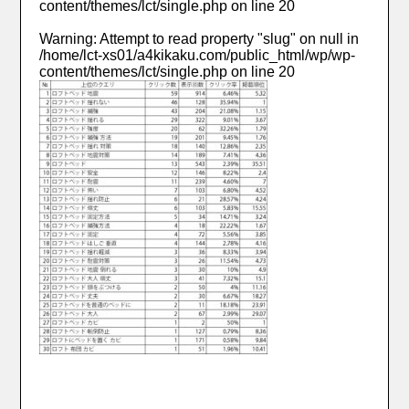
content/themes/lct/single.php
on line
20
Warning
: Attempt to read property "slug" on null in
/home/lct-xs01/a4kikaku.com/public_html/wp/wp-
content/themes/lct/single.php
on line
20