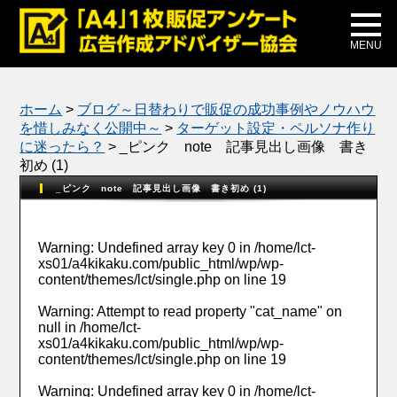
メディア掲載
公式ブログ
MENU
ホーム
>
ブログ～日替わりで販促の成功事例やノウハウ
を惜しみなく公開中～
>
ターゲット設定・ペルソナ作り
に迷ったら？
>
_ピンク note 記事見出し画像 書き
初め (1)
_ピンク note 記事見出し画像 書き初め (1)
Warning
: Undefined array key 0 in
/home/lct-
xs01/a4kikaku.com/public_html/wp/wp-
content/themes/lct/single.php
on line
19
Warning
: Attempt to read property "cat_name" on
null in
/home/lct-
xs01/a4kikaku.com/public_html/wp/wp-
content/themes/lct/single.php
on line
19
Warning
: Undefined array key 0 in
/home/lct-