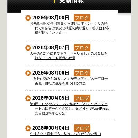
更新情報
2026年08月08日
ブログ
お先真っ暗な住宅業界から抜け出すヒント！AIの時
代でも広告は仮説と検証の繰り返し！答えはお客
様が持っています。
2026年08月07日
ブログ
大手のAI対応に勝てる？「たらい回し」のお客様を
救うアンケート販促の近道
2026年08月06日
ブログ
「自社の強みを知ること」が売上アップの一丁目一
番地！自社の強みを見つける方法
2026年08月05日
ブログ
第4回：Googleフォームで集めた「A4」１枚アンケ
ートの回答をAIで分類し、タグ付きでWordPress
に自動投稿する方法
2026年08月04日
ブログ
やり方だけ真似ても、結果につながらない理由