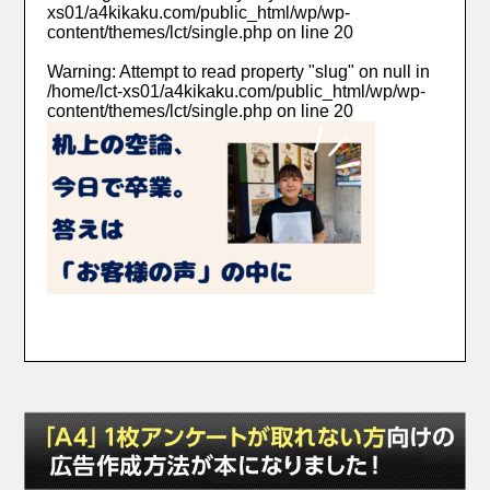
xs01/a4kikaku.com/public_html/wp/wp-
content/themes/lct/single.php
on line
20
Warning
: Attempt to read property "slug" on null in
/home/lct-xs01/a4kikaku.com/public_html/wp/wp-
content/themes/lct/single.php
on line
20