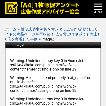
メディア掲載
公式ブログ
MENU
ホーム
>
販促成功事例集
>
マンダラ広告作成法でECサ
イトの商品ページを再構築！ 広告費18％削減でも売上1.
8倍を実現した事例
>
image2
image2
Warning
: Undefined array key 0 in
/home/lct-
xs01/a4kikaku.com/public_html/wp/wp-
content/themes/lct/single.php
on line
19
Warning
: Attempt to read property "cat_name" on
null in
/home/lct-
xs01/a4kikaku.com/public_html/wp/wp-
content/themes/lct/single.php
on line
19
Warning
: Undefined array key 0 in
/home/lct-
xs01/a4kikaku.com/public_html/wp/wp-