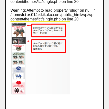
content/themes/lct/single.php
on line
20
Warning
: Attempt to read property "slug" on null in
/home/lct-xs01/a4kikaku.com/public_html/wp/wp-
content/themes/lct/single.php
on line
20