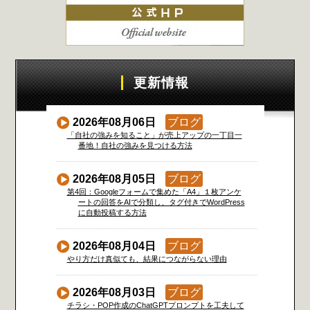
更新情報
2026年08月06日
ブログ
「自社の強みを知ること」が売上アップの一丁目一
番地！自社の強みを見つける方法
2026年08月05日
ブログ
第4回：Googleフォームで集めた「A4」１枚アンケ
ートの回答をAIで分類し、タグ付きでWordPress
に自動投稿する方法
2026年08月04日
ブログ
やり方だけ真似ても、結果につながらない理由
2026年08月03日
ブログ
チラシ・POP作成のChatGPTプロンプトを工夫して