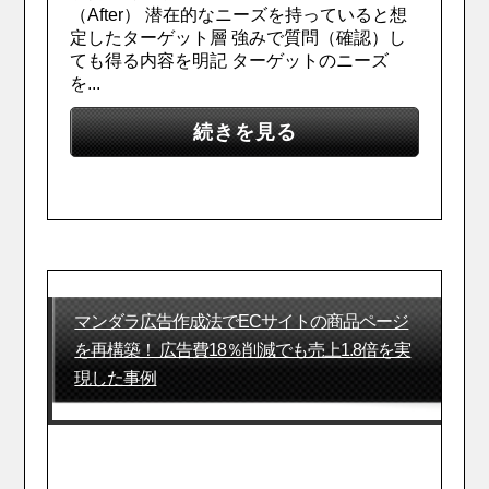
（After） 潜在的なニーズを持っていると想
定したターゲット層 強みで質問（確認）し
ても得る内容を明記 ターゲットのニーズ
を...
続きを見る
マンダラ広告作成法でECサイトの商品ページ
を再構築！ 広告費18％削減でも売上1.8倍を実
現した事例