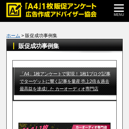
メディア掲載
公式ブログ
MENU
ホーム
>
販促成功事例集
販促成功事例集
「A4」1枚アンケートで実現！ 1枚1ブログ記事
でターゲットに響く記事を量産 売上2倍＆過去
最高益を達成した カーオーディオ専門店