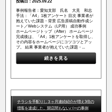
投稿日：2025.09.22
事例報告者：愛知支部 氏名 大見 和志
手法：「A4」1枚アンケート 目次 事業者が
抱えていた課題・背景 広告原稿自動作成シ
ート／Webシステム（LP用） 成功事例
ホームページトップ（After） ホームページ
完成後は、「A4」1枚アンケートを取得し、
その内容をホームページにコツコツとアッ
プ。 結果 事業者が抱えていた課題・...
続きを見る
チラシを手配りし３ヶ月連続紹介が増え3倍の
増客を達成した。開店間もないバーの事例