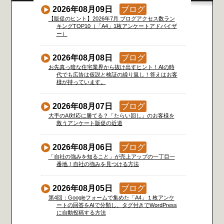
2026年08月09日
ブログ
【販促のヒント】2026年7月 ブログアクセス数ラン
キングTOP10（「A4」1枚アンケートアドバイザ
ー）
2026年08月08日
ブログ
お先真っ暗な住宅業界から抜け出すヒント！AIの時
代でも広告は仮説と検証の繰り返し！答えはお客
様が持っています。
2026年08月07日
ブログ
大手のAI対応に勝てる？「たらい回し」のお客様を
救うアンケート販促の近道
2026年08月06日
ブログ
「自社の強みを知ること」が売上アップの一丁目一
番地！自社の強みを見つける方法
2026年08月05日
ブログ
第4回：Googleフォームで集めた「A4」１枚アンケ
ートの回答をAIで分類し、タグ付きでWordPress
に自動投稿する方法