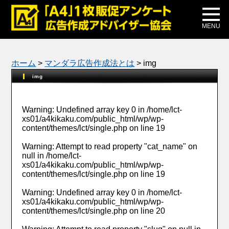
メディア掲載
公式ブログ
MENU
ホーム
>
マンダラ広告作成法とは
>
img
img
Warning
: Undefined array key 0 in
/home/lct-
xs01/a4kikaku.com/public_html/wp/wp-
content/themes/lct/single.php
on line
19
Warning
: Attempt to read property "cat_name" on
null in
/home/lct-
xs01/a4kikaku.com/public_html/wp/wp-
content/themes/lct/single.php
on line
19
Warning
: Undefined array key 0 in
/home/lct-
xs01/a4kikaku.com/public_html/wp/wp-
content/themes/lct/single.php
on line
20