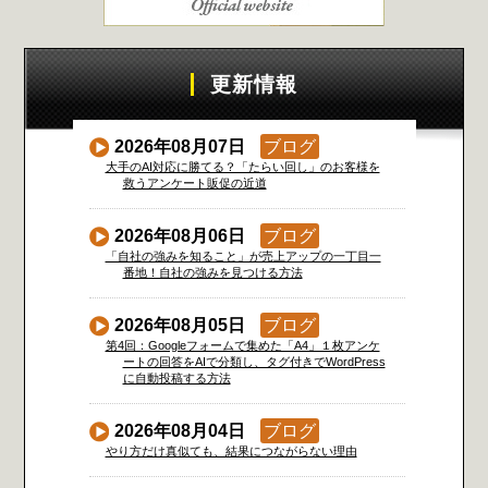
更新情報
2026年08月07日
ブログ
大手のAI対応に勝てる？「たらい回し」のお客様を
救うアンケート販促の近道
2026年08月06日
ブログ
「自社の強みを知ること」が売上アップの一丁目一
番地！自社の強みを見つける方法
2026年08月05日
ブログ
第4回：Googleフォームで集めた「A4」１枚アンケ
ートの回答をAIで分類し、タグ付きでWordPress
に自動投稿する方法
2026年08月04日
ブログ
やり方だけ真似ても、結果につながらない理由