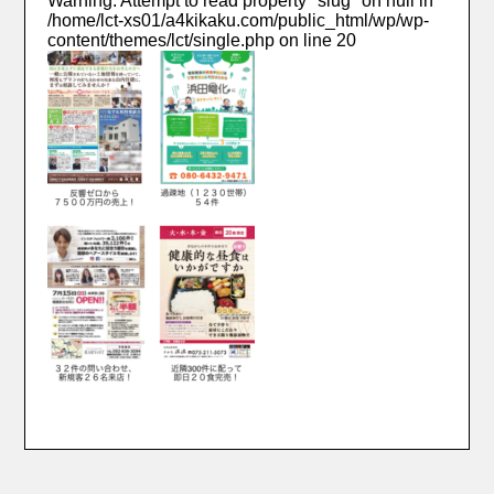
Warning
: Attempt to read property "slug" on null in
/home/lct-xs01/a4kikaku.com/public_html/wp/wp-
content/themes/lct/single.php
on line
20