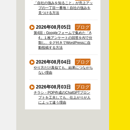
「自社の強みを知ること」が売上アッ
プの一丁目一番地！自社の強みを
見つける方法
2026年08月05日
ブログ
第4回：Googleフォームで集めた「A
4」１枚アンケートの回答をAIで分
類し、タグ付きでWordPressに自
動投稿する方法
2026年08月04日
ブログ
やり方だけ真似ても、結果につながら
ない理由
2026年08月03日
ブログ
チラシ・POP作成のChatGPTプロン
プトを工夫しても、仕上がりが人
によって違う理由