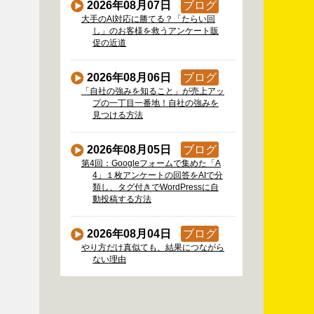
2026年08月07日
ブログ
大手のAI対応に勝てる？「たらい回
し」のお客様を救うアンケート販
促の近道
2026年08月06日
ブログ
「自社の強みを知ること」が売上アッ
プの一丁目一番地！自社の強みを
見つける方法
2026年08月05日
ブログ
第4回：Googleフォームで集めた「A
4」１枚アンケートの回答をAIで分
類し、タグ付きでWordPressに自
動投稿する方法
2026年08月04日
ブログ
やり方だけ真似ても、結果につながら
ない理由