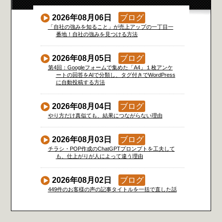
2026年08月06日
ブログ
「自社の強みを知ること」が売上アップの一丁目一
番地！自社の強みを見つける方法
2026年08月05日
ブログ
第4回：Googleフォームで集めた「A4」１枚アンケ
ートの回答をAIで分類し、タグ付きでWordPress
に自動投稿する方法
2026年08月04日
ブログ
やり方だけ真似ても、結果につながらない理由
2026年08月03日
ブログ
チラシ・POP作成のChatGPTプロンプトを工夫して
も、仕上がりが人によって違う理由
2026年08月02日
ブログ
449件のお客様の声の記事タイトルを一括で直した話