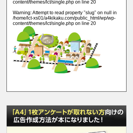
content/themes/lct/single.php
on line
20
Warning
: Attempt to read property "slug" on null in
/home/lct-xs01/a4kikaku.com/public_html/wp/wp-
content/themes/lct/single.php
on line
20