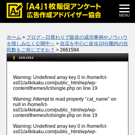
メディア掲載
公式ブログ
MENU
ホーム
>
ブログ～日替わりで販促の成功事例やノウハウ
を惜しみなく公開中～
>
自店を中心に徒歩10分圏内の住
民数をご存じですか？
>
2661584
2661584
Warning
: Undefined array key 0 in
/home/lct-
xs01/a4kikaku.com/public_html/wp/wp-
content/themes/lct/single.php
on line
19
Warning
: Attempt to read property "cat_name" on
null in
/home/lct-
xs01/a4kikaku.com/public_html/wp/wp-
content/themes/lct/single.php
on line
19
Warning
: Undefined array key 0 in
/home/lct-
xs01/a4kikaku.com/public_html/wp/wp-