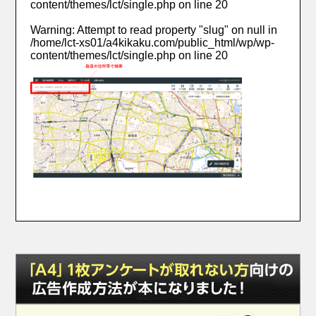
content/themes/lct/single.php
on line
20
Warning
: Attempt to read property "slug" on null in
/home/lct-xs01/a4kikaku.com/public_html/wp/wp-
content/themes/lct/single.php
on line
20