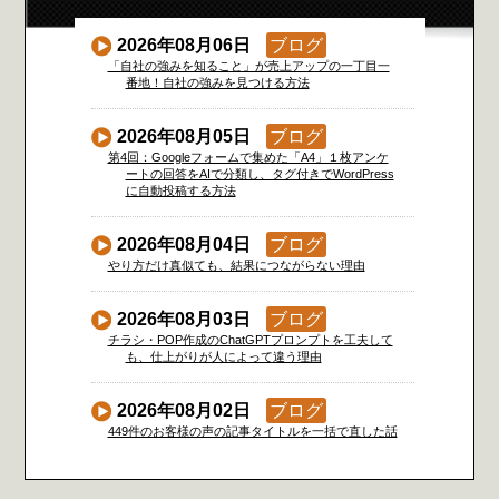
2026年08月06日
ブログ
「自社の強みを知ること」が売上アップの一丁目一
番地！自社の強みを見つける方法
2026年08月05日
ブログ
第4回：Googleフォームで集めた「A4」１枚アンケ
ートの回答をAIで分類し、タグ付きでWordPress
に自動投稿する方法
2026年08月04日
ブログ
やり方だけ真似ても、結果につながらない理由
2026年08月03日
ブログ
チラシ・POP作成のChatGPTプロンプトを工夫して
も、仕上がりが人によって違う理由
2026年08月02日
ブログ
449件のお客様の声の記事タイトルを一括で直した話