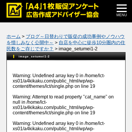
メディア掲載
公式ブログ
MENU
ホーム
>
ブログ～日替わりで販促の成功事例やノウハウ
を惜しみなく公開中～
>
自店を中心に徒歩10分圏内の住
民数をご存じですか？
>
image_setumei1-2
image_setumei1-2
Warning
: Undefined array key 0 in
/home/lct-
xs01/a4kikaku.com/public_html/wp/wp-
content/themes/lct/single.php
on line
19
Warning
: Attempt to read property "cat_name" on
null in
/home/lct-
xs01/a4kikaku.com/public_html/wp/wp-
content/themes/lct/single.php
on line
19
Warning
: Undefined array key 0 in
/home/lct-
xs01/a4kikaku.com/public_html/wp/wp-