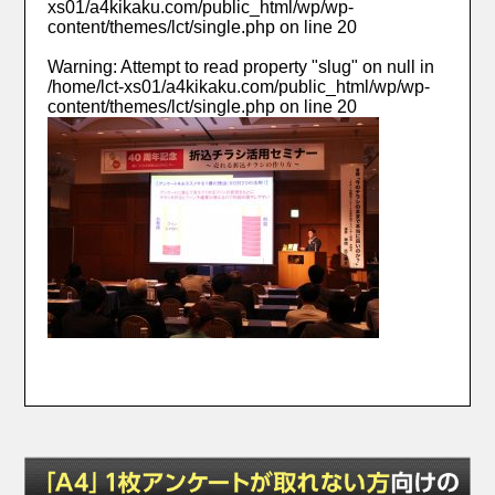
xs01/a4kikaku.com/public_html/wp/wp-
content/themes/lct/single.php
on line
20
Warning
: Attempt to read property "slug" on null in
/home/lct-xs01/a4kikaku.com/public_html/wp/wp-
content/themes/lct/single.php
on line
20