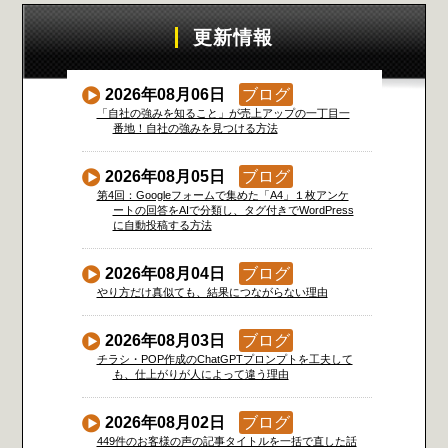
更新情報
2026年08月06日
ブログ
「自社の強みを知ること」が売上アップの一丁目一
番地！自社の強みを見つける方法
2026年08月05日
ブログ
第4回：Googleフォームで集めた「A4」１枚アンケ
ートの回答をAIで分類し、タグ付きでWordPress
に自動投稿する方法
2026年08月04日
ブログ
やり方だけ真似ても、結果につながらない理由
2026年08月03日
ブログ
チラシ・POP作成のChatGPTプロンプトを工夫して
も、仕上がりが人によって違う理由
2026年08月02日
ブログ
449件のお客様の声の記事タイトルを一括で直した話