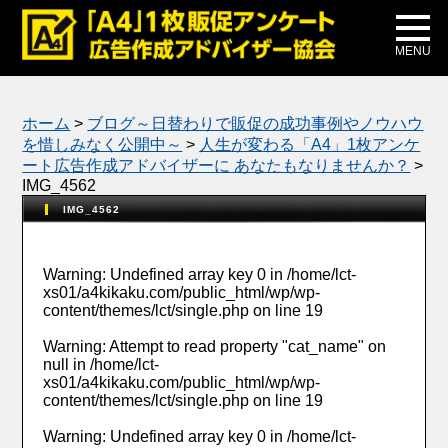
メディア掲載
公式ブログ
MENU
ホーム
>
ブログ～日替わりで販促の成功事例やノウハウ
を惜しみなく公開中～
>
人生が変わる「A4」1枚アンケ
ート広告作成アドバイザーに あなたもなりませんか？
>
IMG_4562
IMG_4562
Warning
: Undefined array key 0 in
/home/lct-
xs01/a4kikaku.com/public_html/wp/wp-
content/themes/lct/single.php
on line
19
Warning
: Attempt to read property "cat_name" on
null in
/home/lct-
xs01/a4kikaku.com/public_html/wp/wp-
content/themes/lct/single.php
on line
19
Warning
: Undefined array key 0 in
/home/lct-