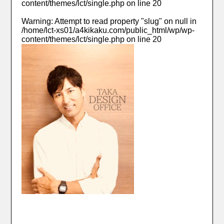
content/themes/lct/single.php
on line
20
Warning
: Attempt to read property "slug" on null in
/home/lct-xs01/a4kikaku.com/public_html/wp/wp-
content/themes/lct/single.php
on line
20