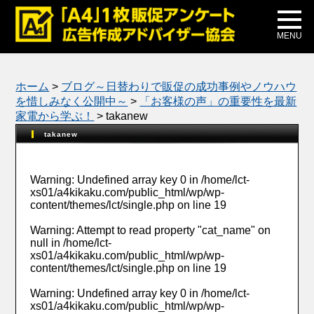
メディア掲載
公式ブログ
MENU
ホーム
>
ブログ～日替わりで販促の成功事例やノウハウ
を惜しみなく公開中～
>
「お客様の声」の重要性を最新
家電から学ぶ！
>
takanew
takanew
Warning
: Undefined array key 0 in
/home/lct-
xs01/a4kikaku.com/public_html/wp/wp-
content/themes/lct/single.php
on line
19
Warning
: Attempt to read property "cat_name" on
null in
/home/lct-
xs01/a4kikaku.com/public_html/wp/wp-
content/themes/lct/single.php
on line
19
Warning
: Undefined array key 0 in
/home/lct-
xs01/a4kikaku.com/public_html/wp/wp-