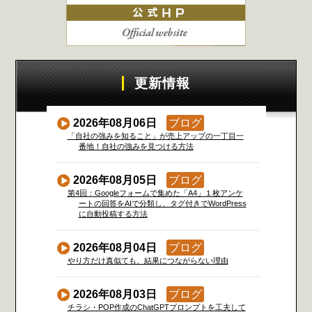
更新情報
2026年08月06日
ブログ
「自社の強みを知ること」が売上アップの一丁目一
番地！自社の強みを見つける方法
2026年08月05日
ブログ
第4回：Googleフォームで集めた「A4」１枚アンケ
ートの回答をAIで分類し、タグ付きでWordPress
に自動投稿する方法
2026年08月04日
ブログ
やり方だけ真似ても、結果につながらない理由
2026年08月03日
ブログ
チラシ・POP作成のChatGPTプロンプトを工夫して