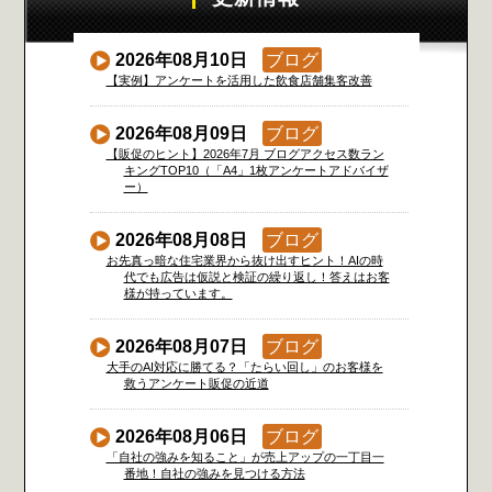
2026年08月10日
ブログ
【実例】アンケートを活用した飲食店舗集客改善
2026年08月09日
ブログ
【販促のヒント】2026年7月 ブログアクセス数ラン
キングTOP10（「A4」1枚アンケートアドバイザ
ー）
2026年08月08日
ブログ
お先真っ暗な住宅業界から抜け出すヒント！AIの時
代でも広告は仮説と検証の繰り返し！答えはお客
様が持っています。
2026年08月07日
ブログ
大手のAI対応に勝てる？「たらい回し」のお客様を
救うアンケート販促の近道
2026年08月06日
ブログ
「自社の強みを知ること」が売上アップの一丁目一
番地！自社の強みを見つける方法