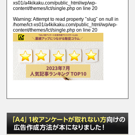
xs01/a4kikaku.com/public_html/wp/wp-
content/themes/lct/single.php
on line
20
Warning
: Attempt to read property "slug" on null in
/home/lct-xs01/a4kikaku.com/public_html/wp/wp-
content/themes/lct/single.php
on line
20