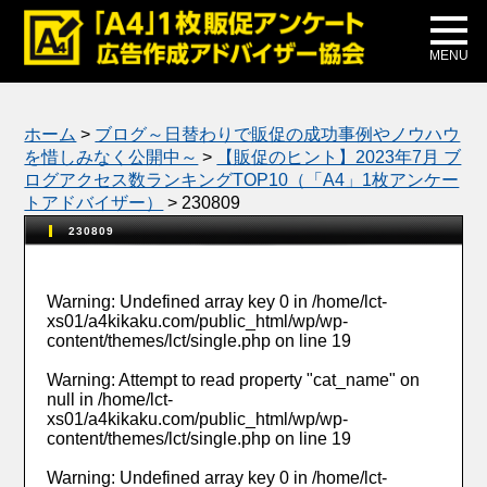
メディア掲載
公式ブログ
MENU
ホーム
>
ブログ～日替わりで販促の成功事例やノウハウ
を惜しみなく公開中～
>
【販促のヒント】2023年7月 ブ
ログアクセス数ランキングTOP10（「A4」1枚アンケー
トアドバイザー）
>
230809
230809
Warning
: Undefined array key 0 in
/home/lct-
xs01/a4kikaku.com/public_html/wp/wp-
content/themes/lct/single.php
on line
19
Warning
: Attempt to read property "cat_name" on
null in
/home/lct-
xs01/a4kikaku.com/public_html/wp/wp-
content/themes/lct/single.php
on line
19
Warning
: Undefined array key 0 in
/home/lct-