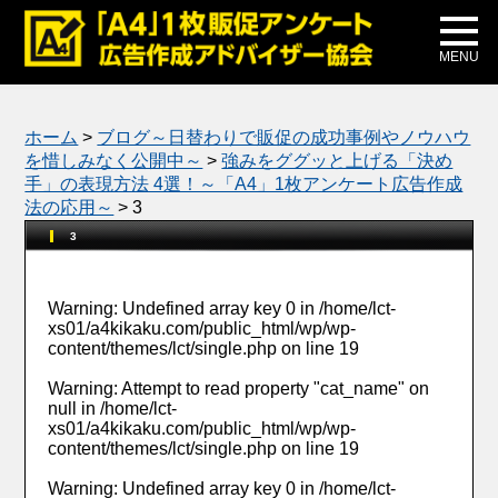
メディア掲載
公式ブログ
MENU
ホーム
>
ブログ～日替わりで販促の成功事例やノウハウ
を惜しみなく公開中～
>
強みをググッと上げる「決め
手」の表現方法 4選！～「A4」1枚アンケート広告作成
法の応用～
>
3
3
Warning
: Undefined array key 0 in
/home/lct-
xs01/a4kikaku.com/public_html/wp/wp-
content/themes/lct/single.php
on line
19
Warning
: Attempt to read property "cat_name" on
null in
/home/lct-
xs01/a4kikaku.com/public_html/wp/wp-
content/themes/lct/single.php
on line
19
Warning
: Undefined array key 0 in
/home/lct-