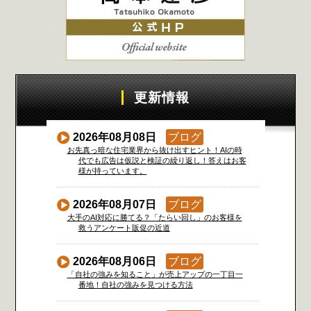
更新情報
2026年08月08日
ブログ
お先真っ暗な住宅業界から抜け出すヒント！AIの時
代でも広告は仮説と検証の繰り返し！答えはお客
様が持っています。
2026年08月07日
ブログ
大手のAI対応に勝てる？「たらい回し」のお客様を
救うアンケート販促の近道
2026年08月06日
ブログ
「自社の強みを知ること」が売上アップの一丁目一
番地！自社の強みを見つける方法