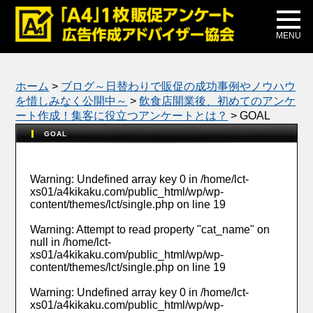
メディア掲載
公式ブログ
MENU
ホーム
>
ブログ～日替わりで販促の成功事例やノウハウ
を惜しみなく公開中～
>
飲食店開業後、初めてのアンケ
ート作成！集客に役立つアンケートとは？
>
GOAL
GOAL
Warning
: Undefined array key 0 in
/home/lct-
xs01/a4kikaku.com/public_html/wp/wp-
content/themes/lct/single.php
on line
19
Warning
: Attempt to read property "cat_name" on
null in
/home/lct-
xs01/a4kikaku.com/public_html/wp/wp-
content/themes/lct/single.php
on line
19
Warning
: Undefined array key 0 in
/home/lct-
xs01/a4kikaku.com/public_html/wp/wp-