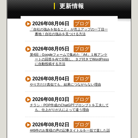
更新情報
2026年08月06日
ブログ
「自社の強みを知ること」が売上アップの一丁目一
番地！自社の強みを見つける方法
2026年08月05日
ブログ
第4回：Googleフォームで集めた「A4」１枚アンケ
ートの回答をAIで分類し、タグ付きでWordPress
に自動投稿する方法
2026年08月04日
ブログ
やり方だけ真似ても、結果につながらない理由
2026年08月03日
ブログ
チラシ・POP作成のChatGPTプロンプトを工夫して
も、仕上がりが人によって違う理由
2026年08月02日
ブログ
449件のお客様の声の記事タイトルを一括で直した話