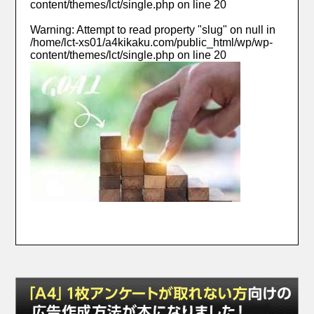
content/themes/lct/single.php
on line
20
Warning
: Attempt to read property "slug" on null in
/home/lct-xs01/a4kikaku.com/public_html/wp/wp-
content/themes/lct/single.php
on line
20