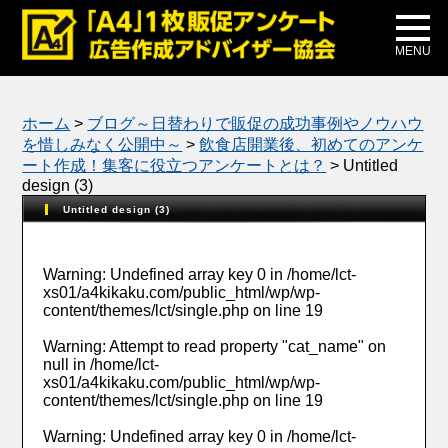
メディア掲載
公式ブログ
MENU
ホーム
>
ブログ～日替わりで販促の成功事例やノウハウ
を惜しみなく公開中～
>
飲食店開業後、初めてのアンケ
ート作成！集客に役立つアンケートとは？
>
Untitled
design (3)
Untitled design (3)
Warning
: Undefined array key 0 in
/home/lct-
xs01/a4kikaku.com/public_html/wp/wp-
content/themes/lct/single.php
on line
19
Warning
: Attempt to read property "cat_name" on
null in
/home/lct-
xs01/a4kikaku.com/public_html/wp/wp-
content/themes/lct/single.php
on line
19
Warning
: Undefined array key 0 in
/home/lct-