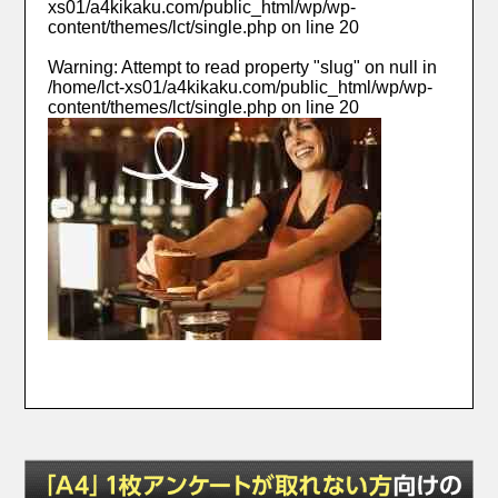
xs01/a4kikaku.com/public_html/wp/wp-
content/themes/lct/single.php
on line
20
Warning
: Attempt to read property "slug" on null in
/home/lct-xs01/a4kikaku.com/public_html/wp/wp-
content/themes/lct/single.php
on line
20