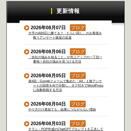
更新情報
2026年08月07日
ブログ
大手のAI対応に勝てる？「たらい回し」のお客様を
救うアンケート販促の近道
2026年08月06日
ブログ
「自社の強みを知ること」が売上アップの一丁目一
番地！自社の強みを見つける方法
2026年08月05日
ブログ
第4回：Googleフォームで集めた「A4」１枚アンケ
ートの回答をAIで分類し、タグ付きでWordPress
に自動投稿する方法
2026年08月04日
ブログ
やり方だけ真似ても、結果につながらない理由
2026年08月03日
ブログ
チラシ・POP作成のChatGPTプロンプトを工夫して