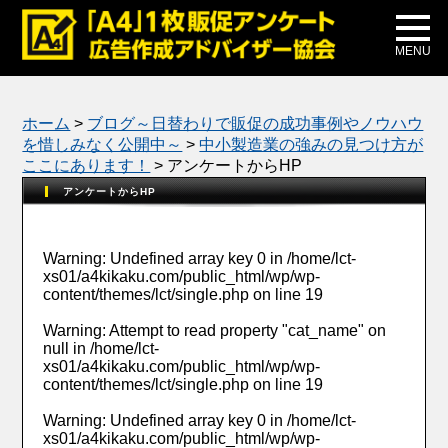
メディア掲載
公式ブログ
MENU
ホーム
>
ブログ～日替わりで販促の成功事例やノウハウ
を惜しみなく公開中～
>
中小製造業の強みの見つけ方が
ここにあります！
>
アンケートからHP
アンケートからHP
Warning
: Undefined array key 0 in
/home/lct-
xs01/a4kikaku.com/public_html/wp/wp-
content/themes/lct/single.php
on line
19
Warning
: Attempt to read property "cat_name" on
null in
/home/lct-
xs01/a4kikaku.com/public_html/wp/wp-
content/themes/lct/single.php
on line
19
Warning
: Undefined array key 0 in
/home/lct-
xs01/a4kikaku.com/public_html/wp/wp-