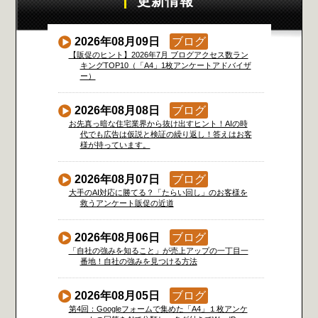
更新情報
2026年08月09日
ブログ
【販促のヒント】2026年7月 ブログアクセス数ラン
キングTOP10（「A4」1枚アンケートアドバイザ
ー）
2026年08月08日
ブログ
お先真っ暗な住宅業界から抜け出すヒント！AIの時
代でも広告は仮説と検証の繰り返し！答えはお客
様が持っています。
2026年08月07日
ブログ
大手のAI対応に勝てる？「たらい回し」のお客様を
救うアンケート販促の近道
2026年08月06日
ブログ
「自社の強みを知ること」が売上アップの一丁目一
番地！自社の強みを見つける方法
2026年08月05日
ブログ
第4回：Googleフォームで集めた「A4」１枚アンケ