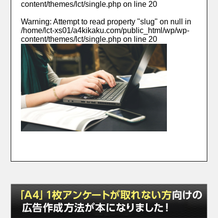
content/themes/lct/single.php
on line
20
Warning
: Attempt to read property "slug" on null in
/home/lct-xs01/a4kikaku.com/public_html/wp/wp-
content/themes/lct/single.php
on line
20