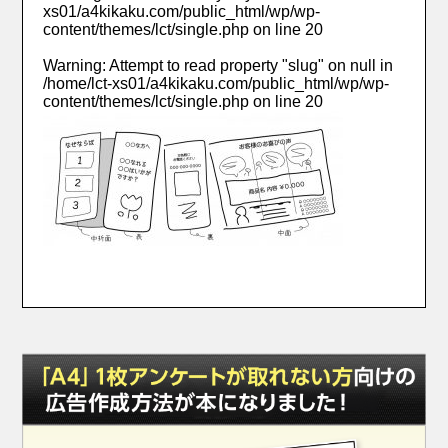
xs01/a4kikaku.com/public_html/wp/wp-
content/themes/lct/single.php
on line
20
Warning
: Attempt to read property "slug" on null in
/home/lct-xs01/a4kikaku.com/public_html/wp/wp-
content/themes/lct/single.php
on line
20