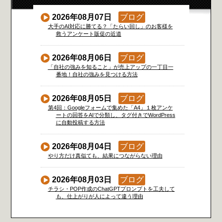
2026年08月07日
ブログ
大手のAI対応に勝てる？「たらい回し」のお客様を
救うアンケート販促の近道
2026年08月06日
ブログ
「自社の強みを知ること」が売上アップの一丁目一
番地！自社の強みを見つける方法
2026年08月05日
ブログ
第4回：Googleフォームで集めた「A4」１枚アンケ
ートの回答をAIで分類し、タグ付きでWordPress
に自動投稿する方法
2026年08月04日
ブログ
やり方だけ真似ても、結果につながらない理由
2026年08月03日
ブログ
チラシ・POP作成のChatGPTプロンプトを工夫して
も、仕上がりが人によって違う理由