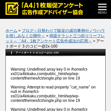
メディア掲載
公式ブログ
MENU
ホーム
>
ブログ～日替わりで販促の成功事例やノウハウ
を惜しみなく公開中～
>
両面チラシと三つ折りリーフレ
ット～「A4」1枚アンケート広告作成法の応用～
>
アー
トボード 3 のコピー@2x-100
アートボード 3 のコピー@2x-100
Warning
: Undefined array key 0 in
/home/lct-
xs01/a4kikaku.com/public_html/wp/wp-
content/themes/lct/single.php
on line
19
Warning
: Attempt to read property "cat_name" on
null in
/home/lct-
xs01/a4kikaku.com/public_html/wp/wp-
content/themes/lct/single.php
on line
19
Warning
: Undefined array key 0 in
/home/lct-