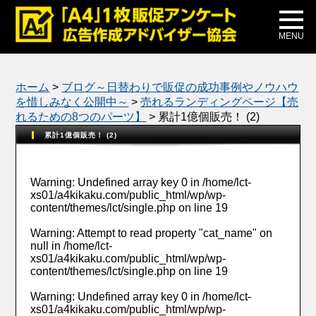
メディア掲載
公式ブログ
MENU
ホーム
>
ブログ～日替わりで販促の成功事例やノウハウ
を惜しみなく公開中～
>
売れるランディングページ【売
れるための8つのパーツ】
>
累計1億個販売！ (2)
累計1億個販売！ (2)
Warning
: Undefined array key 0 in
/home/lct-
xs01/a4kikaku.com/public_html/wp/wp-
content/themes/lct/single.php
on line
19
Warning
: Attempt to read property "cat_name" on
null in
/home/lct-
xs01/a4kikaku.com/public_html/wp/wp-
content/themes/lct/single.php
on line
19
Warning
: Undefined array key 0 in
/home/lct-
xs01/a4kikaku.com/public_html/wp/wp-