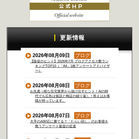
更新情報
2026年08月09日
ブログ
【販促のヒント】2026年7月 ブログアクセス数ラン
キングTOP10（「A4」1枚アンケートアドバイザ
ー）
2026年08月08日
ブログ
お先真っ暗な住宅業界から抜け出すヒント！AIの時
代でも広告は仮説と検証の繰り返し！答えはお客
様が持っています。
2026年08月07日
ブログ
大手のAI対応に勝てる？「たらい回し」のお客様を
救うアンケート販促の近道