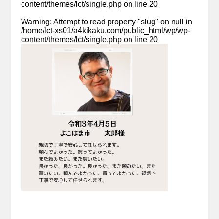
content/themes/lct/single.php
on line
20
Warning
: Attempt to read property "slug" on null in
/home/lct-xs01/a4kikaku.com/public_html/wp/wp-
content/themes/lct/single.php
on line
20