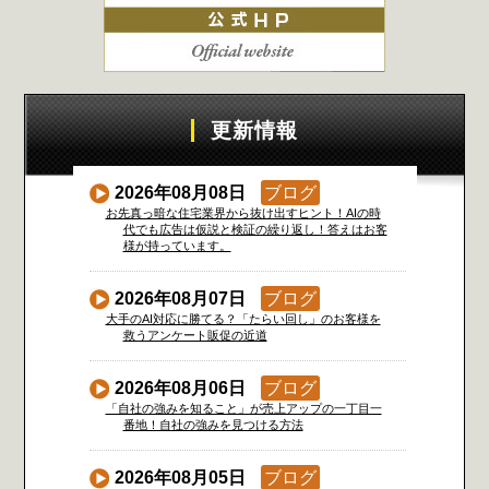
更新情報
2026年08月08日
ブログ
お先真っ暗な住宅業界から抜け出すヒント！AIの時
代でも広告は仮説と検証の繰り返し！答えはお客
様が持っています。
2026年08月07日
ブログ
大手のAI対応に勝てる？「たらい回し」のお客様を
救うアンケート販促の近道
2026年08月06日
ブログ
「自社の強みを知ること」が売上アップの一丁目一
番地！自社の強みを見つける方法
2026年08月05日
ブログ