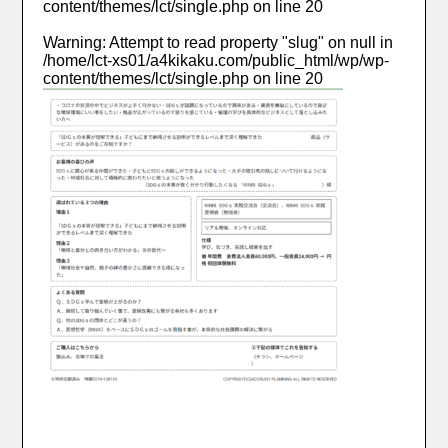
content/themes/lct/single.php
on line
20
Warning
: Attempt to read property "slug" on null in
/home/lct-xs01/a4kikaku.com/public_html/wp/wp-
content/themes/lct/single.php
on line
20