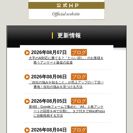
更新情報
2026年08月07日
ブログ
大手のAI対応に勝てる？「たらい回し」のお客様を
救うアンケート販促の近道
2026年08月06日
ブログ
「自社の強みを知ること」が売上アップの一丁目一
番地！自社の強みを見つける方法
2026年08月05日
ブログ
第4回：Googleフォームで集めた「A4」１枚アンケ
ートの回答をAIで分類し、タグ付きでWordPress
に自動投稿する方法
2026年08月04日
ブログ