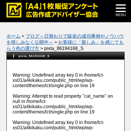
メディア掲載
公式ブログ
MENU
ホーム
>
ブログ～日替わりで販促の成功事例やノウハウ
を惜しみなく公開中～
>
お客様に「親しみ」を感じても
らう色の選び方
>
pixta_86194168_S
pixta_86194168_S
Warning
: Undefined array key 0 in
/home/lct-
xs01/a4kikaku.com/public_html/wp/wp-
content/themes/lct/single.php
on line
19
Warning
: Attempt to read property "cat_name" on
null in
/home/lct-
xs01/a4kikaku.com/public_html/wp/wp-
content/themes/lct/single.php
on line
19
Warning
: Undefined array key 0 in
/home/lct-
xs01/a4kikaku.com/public_html/wp/wp-