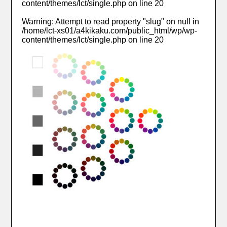
content/themes/lct/single.php
on line
20
Warning
: Attempt to read property "slug" on null in
/home/lct-xs01/a4kikaku.com/public_html/wp/wp-
content/themes/lct/single.php
on line
20