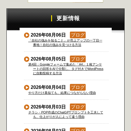
更新情報
2026年08月06日
ブログ
「自社の強みを知ること」が売上アップの一丁目一
番地！自社の強みを見つける方法
2026年08月05日
ブログ
第4回：Googleフォームで集めた「A4」１枚アンケ
ートの回答をAIで分類し、タグ付きでWordPress
に自動投稿する方法
2026年08月04日
ブログ
やり方だけ真似ても、結果につながらない理由
2026年08月03日
ブログ
チラシ・POP作成のChatGPTプロンプトを工夫して
も、仕上がりが人によって違う理由
2026年08月02日
ブログ