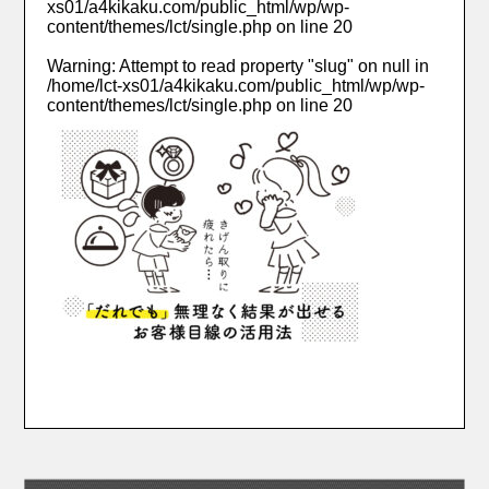
xs01/a4kikaku.com/public_html/wp/wp-
content/themes/lct/single.php
on line
20
Warning
: Attempt to read property "slug" on null in
/home/lct-xs01/a4kikaku.com/public_html/wp/wp-
content/themes/lct/single.php
on line
20