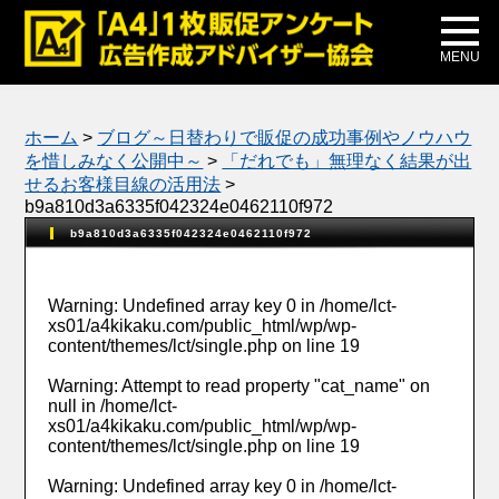
メディア掲載
公式ブログ
MENU
ホーム
>
ブログ～日替わりで販促の成功事例やノウハウ
を惜しみなく公開中～
>
「だれでも」無理なく結果が出
せるお客様目線の活用法
>
b9a810d3a6335f042324e0462110f972
b9a810d3a6335f042324e0462110f972
Warning
: Undefined array key 0 in
/home/lct-
xs01/a4kikaku.com/public_html/wp/wp-
content/themes/lct/single.php
on line
19
Warning
: Attempt to read property "cat_name" on
null in
/home/lct-
xs01/a4kikaku.com/public_html/wp/wp-
content/themes/lct/single.php
on line
19
Warning
: Undefined array key 0 in
/home/lct-