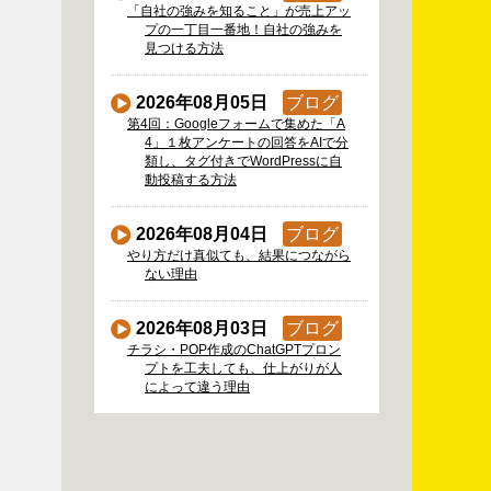
「自社の強みを知ること」が売上アッ
プの一丁目一番地！自社の強みを
見つける方法
2026年08月05日
ブログ
第4回：Googleフォームで集めた「A
4」１枚アンケートの回答をAIで分
類し、タグ付きでWordPressに自
動投稿する方法
2026年08月04日
ブログ
やり方だけ真似ても、結果につながら
ない理由
2026年08月03日
ブログ
チラシ・POP作成のChatGPTプロン
プトを工夫しても、仕上がりが人
によって違う理由