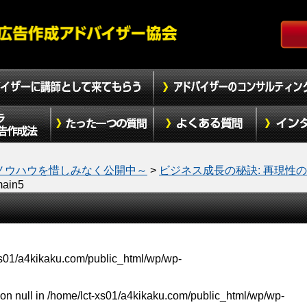
ノウハウを惜しみなく公開中～
>
ビジネス成長の秘訣: 再現性
ain5
xs01/a4kikaku.com/public_html/wp/wp-
on null in
/home/lct-xs01/a4kikaku.com/public_html/wp/wp-