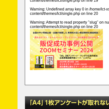
content/themes/lct/single.php
on line
19
Warning
: Undefined array key 0 in
/home/lct-
content/themes/lct/single.php
on line
20
Warning
: Attempt to read property "slug" on nu
content/themes/lct/single.php
on line
20