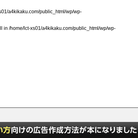
xs01/a4kikaku.com/public_html/wp/wp-
ll in
/home/lct-xs01/a4kikaku.com/public_html/wp/wp-