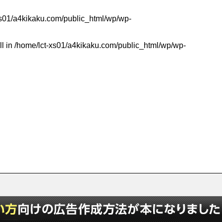
xs01/a4kikaku.com/public_html/wp/wp-
ll in
/home/lct-xs01/a4kikaku.com/public_html/wp/wp-