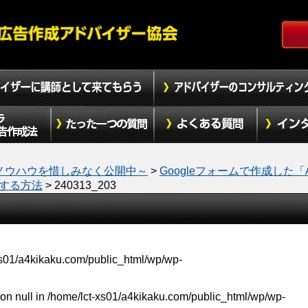
ノウハウを惜しみなく公開中～
>
Googleフォームで作成した「
置する方法
>
240313_203
xs01/a4kikaku.com/public_html/wp/wp-
on null in
/home/lct-xs01/a4kikaku.com/public_html/wp/wp-