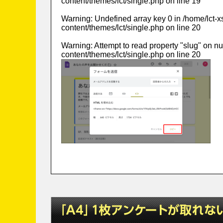
content/themes/lct/single.php
on line
19
Warning
: Undefined array key 0 in
/home/lct-
content/themes/lct/single.php
on line
20
Warning
: Attempt to read property "slug" on nu
content/themes/lct/single.php
on line
20