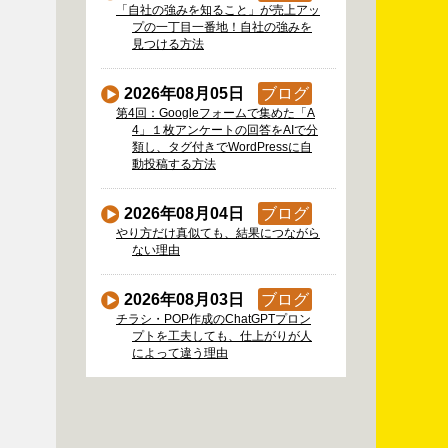
「自社の強みを知ること」が売上アッ
プの一丁目一番地！自社の強みを
見つける方法
2026年08月05日
ブログ
第4回：Googleフォームで集めた「A
4」１枚アンケートの回答をAIで分
類し、タグ付きでWordPressに自
動投稿する方法
2026年08月04日
ブログ
やり方だけ真似ても、結果につながら
ない理由
2026年08月03日
ブログ
チラシ・POP作成のChatGPTプロン
プトを工夫しても、仕上がりが人
によって違う理由