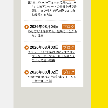
第4回：Googleフォームで集めた「A
4」１枚アンケートの回答をAIで分
類し、タグ付きでWordPressに自
動投稿する方法
2026年08月04日
ブログ
やり方だけ真似ても、結果につながら
ない理由
2026年08月03日
ブログ
チラシ・POP作成のChatGPTプロン
プトを工夫しても、仕上がりが人
によって違う理由
2026年08月02日
ブログ
449件のお客様の声の記事タイトルを
一括で直した話