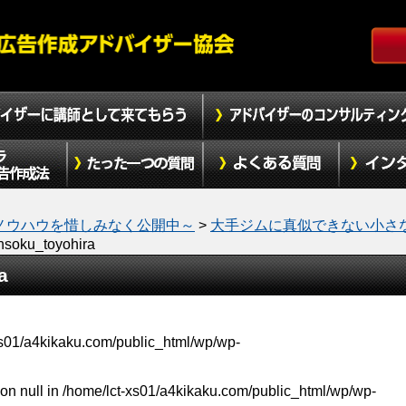
ノウハウを惜しみなく公開中～
>
大手ジムに真似できない小さ
soku_toyohira
a
xs01/a4kikaku.com/public_html/wp/wp-
on null in
/home/lct-xs01/a4kikaku.com/public_html/wp/wp-