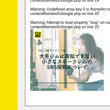
content/themes/lct/single.php
on line
19
Warning
: Undefined array key 0 in
/home/lct-
content/themes/lct/single.php
on line
20
Warning
: Attempt to read property "slug" on nu
content/themes/lct/single.php
on line
20