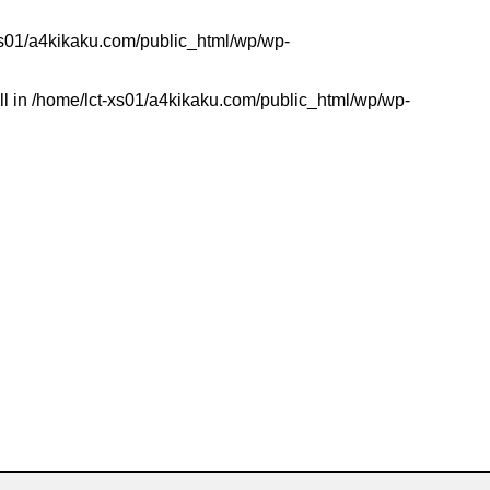
xs01/a4kikaku.com/public_html/wp/wp-
ll in
/home/lct-xs01/a4kikaku.com/public_html/wp/wp-