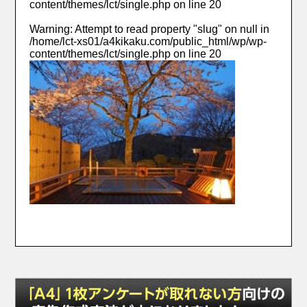
content/themes/lct/single.php
on line
20
Warning
: Attempt to read property "slug" on null in
/home/lct-xs01/a4kikaku.com/public_html/wp/wp-
content/themes/lct/single.php
on line
20