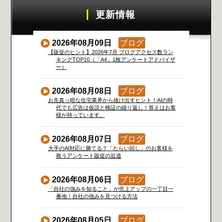
更新情報
2026年08月09日
ブログ
【販促のヒント】2026年7月 ブログアクセス数ラン
キングTOP10（「A4」1枚アンケートアドバイザ
ー）
2026年08月08日
ブログ
お先真っ暗な住宅業界から抜け出すヒント！AIの時
代でも広告は仮説と検証の繰り返し！答えはお客
様が持っています。
2026年08月07日
ブログ
大手のAI対応に勝てる？「たらい回し」のお客様を
救うアンケート販促の近道
2026年08月06日
ブログ
「自社の強みを知ること」が売上アップの一丁目一
番地！自社の強みを見つける方法
2026年08月05日
ブログ