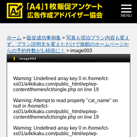
メディア掲載
公式ブログ
MENU
ホーム
>
販促成功事例集
>
写真も宿泊プラン内容も変え
ず、プラン説明文を変えただけで旅館のホームページか
らの予約件数が1.46倍に！
>
image003
image003
Warning
: Undefined array key 0 in
/home/lct-
xs01/a4kikaku.com/public_html/wp/wp-
content/themes/lct/single.php
on line
19
Warning
: Attempt to read property "cat_name" on
null in
/home/lct-
xs01/a4kikaku.com/public_html/wp/wp-
content/themes/lct/single.php
on line
19
Warning
: Undefined array key 0 in
/home/lct-
xs01/a4kikaku.com/public_html/wp/wp-