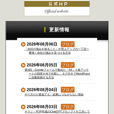
更新情報
2026年08月06日
ブログ
「自社の強みを知ること」が売上アップの一丁目一
番地！自社の強みを見つける方法
2026年08月05日
ブログ
第4回：Googleフォームで集めた「A4」１枚アンケ
ートの回答をAIで分類し、タグ付きでWordPress
に自動投稿する方法
2026年08月04日
ブログ
やり方だけ真似ても、結果につながらない理由
2026年08月03日
ブログ
チラシ・POP作成のChatGPTプロンプトを工夫して