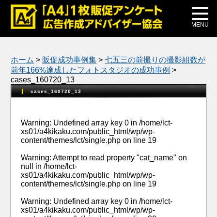
メディア掲載
公式ブログ
MENU
ホーム
>
販促成功事例集
>
七五三の前撮りの撮影組数が
前年166%達成したフォトスタジオの成功事例
>
cases_160720_13
cases_160720_13
Warning
: Undefined array key 0 in
/home/lct-
xs01/a4kikaku.com/public_html/wp/wp-
content/themes/lct/single.php
on line
19
Warning
: Attempt to read property "cat_name" on
null in
/home/lct-
xs01/a4kikaku.com/public_html/wp/wp-
content/themes/lct/single.php
on line
19
Warning
: Undefined array key 0 in
/home/lct-
xs01/a4kikaku.com/public_html/wp/wp-