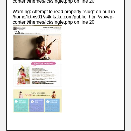
content/themes/lct/single.php
on line
20
Warning
: Attempt to read property "slug" on null in
/home/lct-xs01/a4kikaku.com/public_html/wp/wp-
content/themes/lct/single.php
on line
20