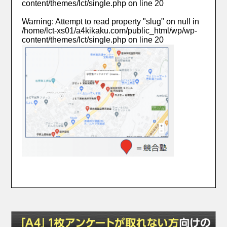
content/themes/lct/single.php
on line
20
Warning
: Attempt to read property "slug" on null in
/home/lct-xs01/a4kikaku.com/public_html/wp/wp-
content/themes/lct/single.php
on line
20