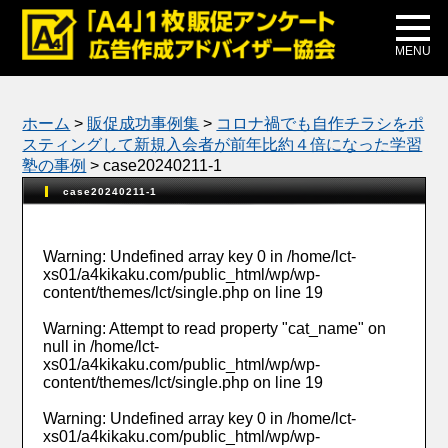
メディア掲載
公式ブログ
MENU
ホーム
>
販促成功事例集
>
コロナ禍でも自作チラシをポ
スティングして新規入会者が前年比約４倍になった学習
塾の事例
>
case20240211-1
case20240211-1
Warning
: Undefined array key 0 in
/home/lct-
xs01/a4kikaku.com/public_html/wp/wp-
content/themes/lct/single.php
on line
19
Warning
: Attempt to read property "cat_name" on
null in
/home/lct-
xs01/a4kikaku.com/public_html/wp/wp-
content/themes/lct/single.php
on line
19
Warning
: Undefined array key 0 in
/home/lct-
xs01/a4kikaku.com/public_html/wp/wp-