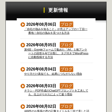
更新情報
2026年08月06日
ブログ
「自社の強みを知ること」が売上アップの一丁目一
番地！自社の強みを見つける方法
2026年08月05日
ブログ
第4回：Googleフォームで集めた「A4」１枚アンケ
ートの回答をAIで分類し、タグ付きでWordPress
に自動投稿する方法
2026年08月04日
ブログ
やり方だけ真似ても、結果につながらない理由
2026年08月03日
ブログ
チラシ・POP作成のChatGPTプロンプトを工夫して
も、仕上がりが人によって違う理由
2026年08月02日
ブログ
449件のお客様の声の記事タイトルを一括で直した話