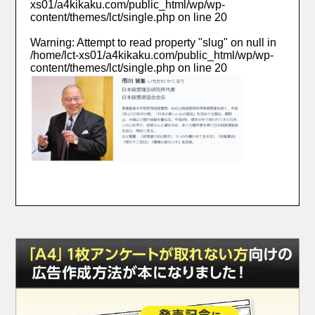
xs01/a4kikaku.com/public_html/wp/wp-
content/themes/lct/single.php
on line
20
Warning
: Attempt to read property "slug" on null in
/home/lct-xs01/a4kikaku.com/public_html/wp/wp-
content/themes/lct/single.php
on line
20