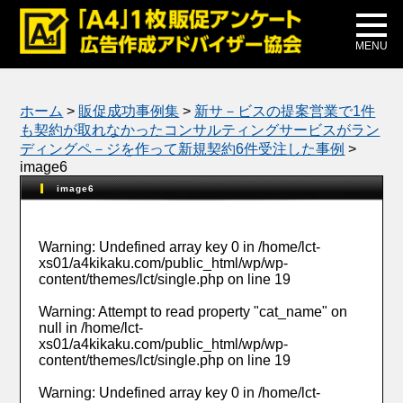
メディア掲載
公式ブログ
MENU
ホーム
>
販促成功事例集
>
新サ－ビスの提案営業で1件
も契約が取れなかったコンサルティングサービスがラン
ディングペ－ジを作って新規契約6件受注した事例
>
image6
image6
Warning
: Undefined array key 0 in
/home/lct-
xs01/a4kikaku.com/public_html/wp/wp-
content/themes/lct/single.php
on line
19
Warning
: Attempt to read property "cat_name" on
null in
/home/lct-
xs01/a4kikaku.com/public_html/wp/wp-
content/themes/lct/single.php
on line
19
Warning
: Undefined array key 0 in
/home/lct-