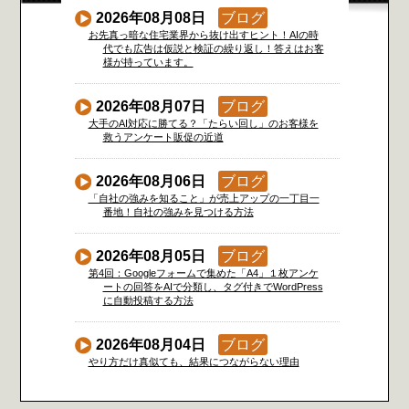
2026年08月08日
ブログ
お先真っ暗な住宅業界から抜け出すヒント！AIの時
代でも広告は仮説と検証の繰り返し！答えはお客
様が持っています。
2026年08月07日
ブログ
大手のAI対応に勝てる？「たらい回し」のお客様を
救うアンケート販促の近道
2026年08月06日
ブログ
「自社の強みを知ること」が売上アップの一丁目一
番地！自社の強みを見つける方法
2026年08月05日
ブログ
第4回：Googleフォームで集めた「A4」１枚アンケ
ートの回答をAIで分類し、タグ付きでWordPress
に自動投稿する方法
2026年08月04日
ブログ
やり方だけ真似ても、結果につながらない理由