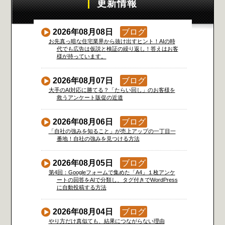
更新情報
2026年08月08日
ブログ
お先真っ暗な住宅業界から抜け出すヒント！AIの時
代でも広告は仮説と検証の繰り返し！答えはお客
様が持っています。
2026年08月07日
ブログ
大手のAI対応に勝てる？「たらい回し」のお客様を
救うアンケート販促の近道
2026年08月06日
ブログ
「自社の強みを知ること」が売上アップの一丁目一
番地！自社の強みを見つける方法
2026年08月05日
ブログ
第4回：Googleフォームで集めた「A4」１枚アンケ
ートの回答をAIで分類し、タグ付きでWordPress
に自動投稿する方法
2026年08月04日
ブログ
やり方だけ真似ても、結果につながらない理由