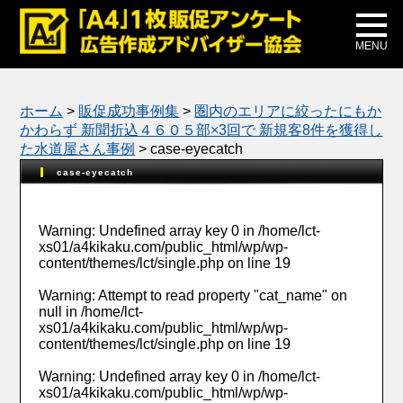
メディア掲載
公式ブログ
MENU
ホーム
>
販促成功事例集
>
圏内のエリアに絞ったにもか
かわらず 新聞折込４６０５部×3回で 新規客8件を獲得し
た水道屋さん事例
>
case-eyecatch
case-eyecatch
Warning
: Undefined array key 0 in
/home/lct-
xs01/a4kikaku.com/public_html/wp/wp-
content/themes/lct/single.php
on line
19
Warning
: Attempt to read property "cat_name" on
null in
/home/lct-
xs01/a4kikaku.com/public_html/wp/wp-
content/themes/lct/single.php
on line
19
Warning
: Undefined array key 0 in
/home/lct-
xs01/a4kikaku.com/public_html/wp/wp-