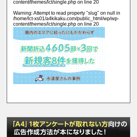
content/themes/lct/single.php
on line
20
Warning
: Attempt to read property "slug" on null in
/home/lct-xs01/a4kikaku.com/public_html/wp/wp-
content/themes/lct/single.php
on line
20