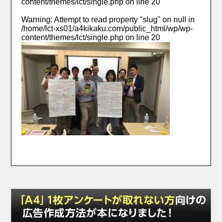
content/themes/lct/single.php
on line
20
Warning
: Attempt to read property "slug" on null in
/home/lct-xs01/a4kikaku.com/public_html/wp/wp-
content/themes/lct/single.php
on line
20