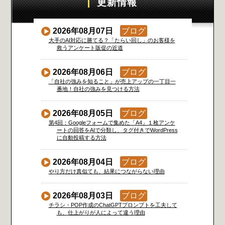
更新情報
2026年08月07日
ブログ
大手のAI対応に勝てる？「たらい回し」のお客様を
救うアンケート販促の近道
2026年08月06日
ブログ
「自社の強みを知ること」が売上アップの一丁目一
番地！自社の強みを見つける方法
2026年08月05日
ブログ
第4回：Googleフォームで集めた「A4」１枚アンケ
ートの回答をAIで分類し、タグ付きでWordPress
に自動投稿する方法
2026年08月04日
ブログ
やり方だけ真似ても、結果につながらない理由
2026年08月03日
ブログ
チラシ・POP作成のChatGPTプロンプトを工夫して
も、仕上がりが人によって違う理由