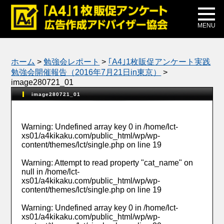
メディア掲載
公式ブログ
MENU
ホーム
>
勉強会レポート
>
｢A4｣1枚販促アンケート実践
勉強会開催報告（2016年7月21日in東京）
>
image280721_01
image280721_01
Warning
: Undefined array key 0 in
/home/lct-
xs01/a4kikaku.com/public_html/wp/wp-
content/themes/lct/single.php
on line
19
Warning
: Attempt to read property "cat_name" on
null in
/home/lct-
xs01/a4kikaku.com/public_html/wp/wp-
content/themes/lct/single.php
on line
19
Warning
: Undefined array key 0 in
/home/lct-
xs01/a4kikaku.com/public_html/wp/wp-