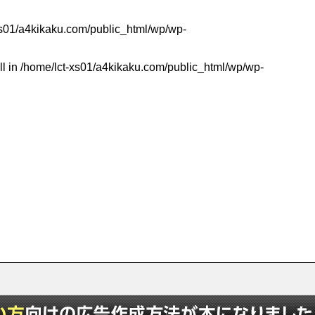
xs01/a4kikaku.com/public_html/wp/wp-
ll in
/home/lct-xs01/a4kikaku.com/public_html/wp/wp-