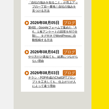
「自社の強みを知ること」が売上アッ
プの一丁目一番地！自社の強みを
見つける方法
2026年08月05日
ブログ
第4回：Googleフォームで集めた「A
4」１枚アンケートの回答をAIで分
類し、タグ付きでWordPressに自
動投稿する方法
2026年08月04日
ブログ
やり方だけ真似ても、結果につながら
ない理由
2026年08月03日
ブログ
チラシ・POP作成のChatGPTプロン
プトを工夫しても、仕上がりが人
によって違う理由