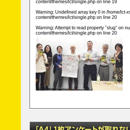
content/themes/lct/single.php
on line
19
Warning
: Undefined array key 0 in
/home/lct-
content/themes/lct/single.php
on line
20
Warning
: Attempt to read property "slug" on nu
content/themes/lct/single.php
on line
20