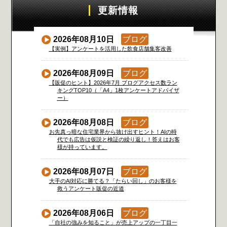
更新情報
2026年08月10日
ブログ
【実例】アンケートを活用した飲食店舗集客改善
2026年08月09日
ブログ
【販促のヒント】2026年7月 ブログアクセス数ラン
キングTOP10（「A4」1枚アンケートアドバイザ
ー）
2026年08月08日
ブログ
お先真っ暗な住宅業界から抜け出すヒント！AIの時
代でも広告は仮説と検証の繰り返し！答えはお客
様が持っています。
2026年08月07日
ブログ
大手のAI対応に勝てる？「たらい回し」のお客様を
救うアンケート販促の近道
2026年08月06日
ブログ
「自社の強みを知ること」が売上アップの一丁目一