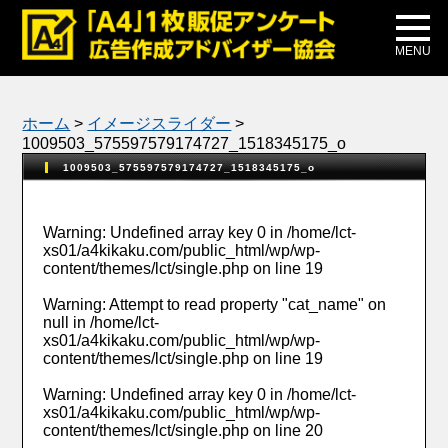
メディア掲載
公式ブログ
MENU
ホーム
>
イメージスライダー
>
1009503_575597579174727_1518345175_o
1009503_575597579174727_1518345175_o
Warning
: Undefined array key 0 in
/home/lct-
xs01/a4kikaku.com/public_html/wp/wp-
content/themes/lct/single.php
on line
19
Warning
: Attempt to read property "cat_name" on
null in
/home/lct-
xs01/a4kikaku.com/public_html/wp/wp-
content/themes/lct/single.php
on line
19
Warning
: Undefined array key 0 in
/home/lct-
xs01/a4kikaku.com/public_html/wp/wp-
content/themes/lct/single.php
on line
20