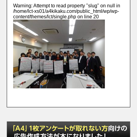
Warning
: Attempt to read property "slug" on null in
/home/lct-xs01/a4kikaku.com/public_html/wp/wp-
content/themes/lct/single.php
on line
20