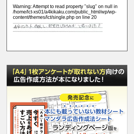
Warning
: Attempt to read property "slug" on null in
/home/lct-xs01/a4kikaku.com/public_html/wp/wp-
content/themes/lct/single.php
on line
20