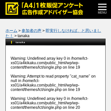
メディア掲載
公式ブログ
MENU
ホーム
>
参加者の声
>
即実行しなければ、と思いまし
た！
>
tanaka
tanaka
Warning
: Undefined array key 0 in
/home/lct-
xs01/a4kikaku.com/public_html/wp/wp-
content/themes/lct/single.php
on line
19
Warning
: Attempt to read property "cat_name" on
null in
/home/lct-
xs01/a4kikaku.com/public_html/wp/wp-
content/themes/lct/single.php
on line
19
Warning
: Undefined array key 0 in
/home/lct-
xs01/a4kikaku.com/public_html/wp/wp-
content/themes/lct/single.php
on line
20