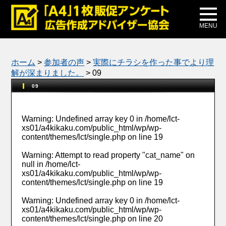
メディア掲載
公式ブログ
MENU
ホーム
>
参加者の声
>
実際にチラシを作った事でより理
解が深まりました。
>
09
09
Warning
: Undefined array key 0 in
/home/lct-
xs01/a4kikaku.com/public_html/wp/wp-
content/themes/lct/single.php
on line
19
Warning
: Attempt to read property "cat_name" on
null in
/home/lct-
xs01/a4kikaku.com/public_html/wp/wp-
content/themes/lct/single.php
on line
19
Warning
: Undefined array key 0 in
/home/lct-
xs01/a4kikaku.com/public_html/wp/wp-
content/themes/lct/single.php
on line
20