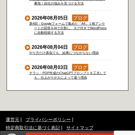
番地！自社の強みを見つける方法
2026年08月05日
ブログ
第4回：Googleフォームで集めた「A4」１枚アンケ
ートの回答をAIで分類し、タグ付きでWordPress
に自動投稿する方法
2026年08月04日
ブログ
やり方だけ真似ても、結果につながらない理由
2026年08月03日
ブログ
チラシ・POP作成のChatGPTプロンプトを工夫して
も、仕上がりが人によって違う理由
運営元
プライバシーポリシー
特定商取引法に基づく表記
サイトマップ