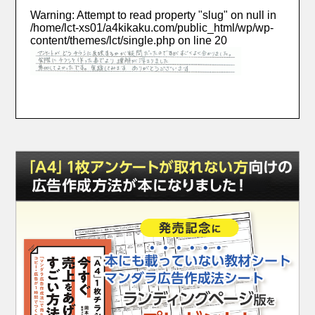
Warning
: Attempt to read property "slug" on null in
/home/lct-xs01/a4kikaku.com/public_html/wp/wp-
content/themes/lct/single.php
on line
20