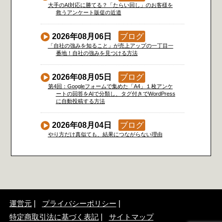
大手のAI対応に勝てる？「たらい回し」のお客様を
救うアンケート販促の近道
2026年08月06日
ブログ
「自社の強みを知ること」が売上アップの一丁目一
番地！自社の強みを見つける方法
2026年08月05日
ブログ
第4回：Googleフォームで集めた「A4」１枚アンケ
ートの回答をAIで分類し、タグ付きでWordPress
に自動投稿する方法
2026年08月04日
ブログ
やり方だけ真似ても、結果につながらない理由
運営元
プライバシーポリシー
特定商取引法に基づく表記
サイトマップ