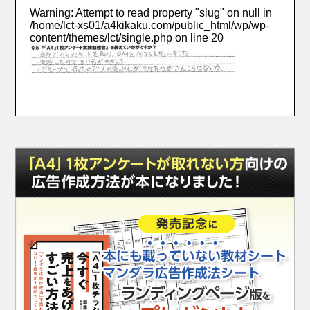
Warning
: Attempt to read property "slug" on null in
/home/lct-xs01/a4kikaku.com/public_html/wp/wp-
content/themes/lct/single.php
on line
20