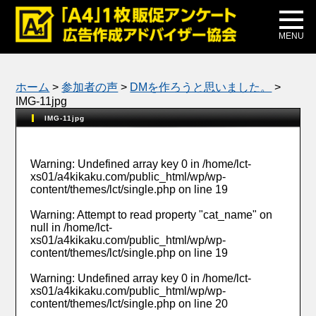
メディア掲載
公式ブログ
MENU
ホーム
>
参加者の声
>
DMを作ろうと思いました。
>
IMG-11jpg
IMG-11jpg
Warning
: Undefined array key 0 in
/home/lct-
xs01/a4kikaku.com/public_html/wp/wp-
content/themes/lct/single.php
on line
19
Warning
: Attempt to read property "cat_name" on
null in
/home/lct-
xs01/a4kikaku.com/public_html/wp/wp-
content/themes/lct/single.php
on line
19
Warning
: Undefined array key 0 in
/home/lct-
xs01/a4kikaku.com/public_html/wp/wp-
content/themes/lct/single.php
on line
20