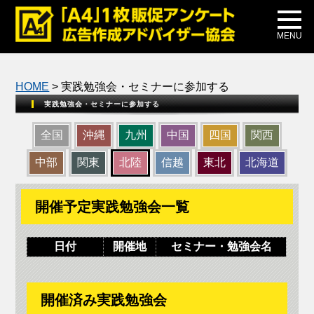
メディア掲載
公式ブログ
MENU
HOME
> 実践勉強会・セミナーに参加する
実践勉強会・セミナーに参加する
全国
沖縄
九州
中国
四国
関西
中部
関東
北陸
信越
東北
北海道
開催予定実践勉強会一覧
日付
開催地
セミナー・勉強会名
開催済み実践勉強会