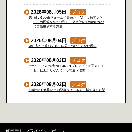
2026年08月05日
ブログ
第4回：Googleフォームで集めた「A4」１枚アンケ
ートの回答をAIで分類し、タグ付きでWordPress
に自動投稿する方法
2026年08月04日
ブログ
やり方だけ真似ても、結果につながらない理由
2026年08月03日
ブログ
チラシ・POP作成のChatGPTプロンプトを工夫して
も、仕上がりが人によって違う理由
2026年08月02日
ブログ
449件のお客様の声の記事タイトルを一括で直した話
運営元
プライバシーポリシー