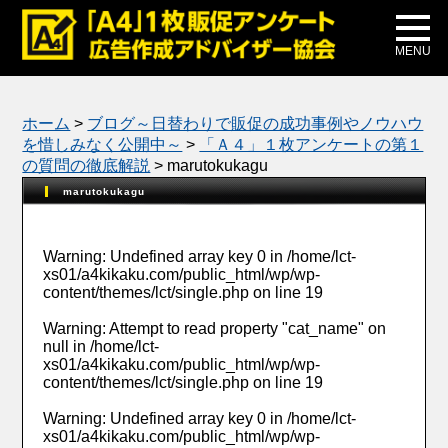
メディア掲載
公式ブログ
MENU
ホーム
>
ブログ～日替わりで販促の成功事例やノウハウ
を惜しみなく公開中～
>
「Ａ４」１枚アンケートの第１
の質問の徹底解説
>
marutokukagu
marutokukagu
Warning
: Undefined array key 0 in
/home/lct-
xs01/a4kikaku.com/public_html/wp/wp-
content/themes/lct/single.php
on line
19
Warning
: Attempt to read property "cat_name" on
null in
/home/lct-
xs01/a4kikaku.com/public_html/wp/wp-
content/themes/lct/single.php
on line
19
Warning
: Undefined array key 0 in
/home/lct-
xs01/a4kikaku.com/public_html/wp/wp-