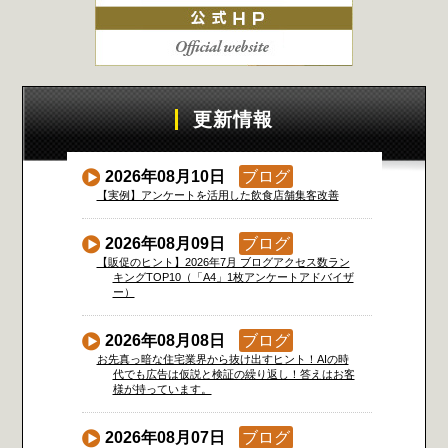
更新情報
2026年08月10日
ブログ
【実例】アンケートを活用した飲食店舗集客改善
2026年08月09日
ブログ
【販促のヒント】2026年7月 ブログアクセス数ラン
キングTOP10（「A4」1枚アンケートアドバイザ
ー）
2026年08月08日
ブログ
お先真っ暗な住宅業界から抜け出すヒント！AIの時
代でも広告は仮説と検証の繰り返し！答えはお客
様が持っています。
2026年08月07日
ブログ