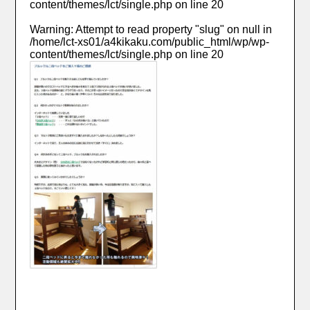
content/themes/lct/single.php
on line
20
Warning
: Attempt to read property "slug" on null in
/home/lct-xs01/a4kikaku.com/public_html/wp/wp-
content/themes/lct/single.php
on line
20