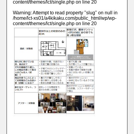
content/themes/lct/single.php
on line
20
Warning
: Attempt to read property "slug" on null in
/home/lct-xs01/a4kikaku.com/public_html/wp/wp-
content/themes/lct/single.php
on line
20