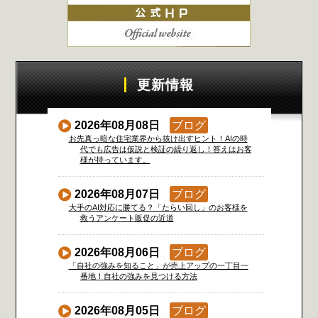
更新情報
2026年08月08日
ブログ
お先真っ暗な住宅業界から抜け出すヒント！AIの時
代でも広告は仮説と検証の繰り返し！答えはお客
様が持っています。
2026年08月07日
ブログ
大手のAI対応に勝てる？「たらい回し」のお客様を
救うアンケート販促の近道
2026年08月06日
ブログ
「自社の強みを知ること」が売上アップの一丁目一
番地！自社の強みを見つける方法
2026年08月05日
ブログ