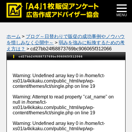
メディア掲載
公式ブログ
MENU
ホーム
>
ブログ～日替わりで販促の成功事例やノウハウ
を惜しみなく公開中～
>
弱みを強みに転換するための考
え方は？
>
cd27bb24f68873769bc906065f312066
cd27bb24f68873769bc906065f312066
Warning
: Undefined array key 0 in
/home/lct-
xs01/a4kikaku.com/public_html/wp/wp-
content/themes/lct/single.php
on line
19
Warning
: Attempt to read property "cat_name" on
null in
/home/lct-
xs01/a4kikaku.com/public_html/wp/wp-
content/themes/lct/single.php
on line
19
Warning
: Undefined array key 0 in
/home/lct-
xs01/a4kikaku.com/public_html/wp/wp-