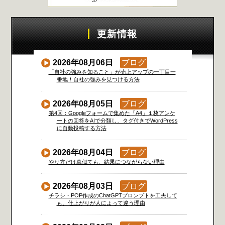
更新情報
2026年08月06日
ブログ
「自社の強みを知ること」が売上アップの一丁目一
番地！自社の強みを見つける方法
2026年08月05日
ブログ
第4回：Googleフォームで集めた「A4」１枚アンケ
ートの回答をAIで分類し、タグ付きでWordPress
に自動投稿する方法
2026年08月04日
ブログ
やり方だけ真似ても、結果につながらない理由
2026年08月03日
ブログ
チラシ・POP作成のChatGPTプロンプトを工夫して
も、仕上がりが人によって違う理由