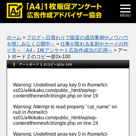
メディア掲載
公式ブログ
MENU
ホーム
>
ブログ～日替わりで販促の成功事例やノウハウ
を惜しみなく公開中～
>
仕事が取れる名刺やカードの作
り方～「A4」1枚アンケート広告作成法の応用～
>
アー
トボード 2 のコピー@2x-100
アートボード 2 のコピー@2x-100
Warning
: Undefined array key 0 in
/home/lct-
xs01/a4kikaku.com/public_html/wp/wp-
content/themes/lct/single.php
on line
19
Warning
: Attempt to read property "cat_name" on
null in
/home/lct-
xs01/a4kikaku.com/public_html/wp/wp-
content/themes/lct/single.php
on line
19
Warning
: Undefined array key 0 in
/home/lct-