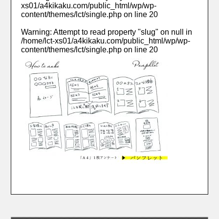
xs01/a4kikaku.com/public_html/wp/wp-
content/themes/lct/single.php
on line
20
Warning
: Attempt to read property "slug" on null in
/home/lct-xs01/a4kikaku.com/public_html/wp/wp-
content/themes/lct/single.php
on line
20