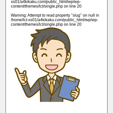
xs01/a4kikaku.com/public_html/wp/wp-
content/themes/lct/single.php
on line
20
Warning
: Attempt to read property "slug" on null in
/home/lct-xs01/a4kikaku.com/public_html/wp/wp-
content/themes/lct/single.php
on line
20