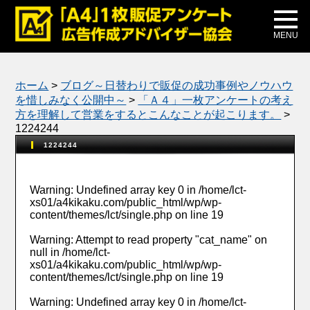
メディア掲載
公式ブログ
MENU
ホーム
>
ブログ～日替わりで販促の成功事例やノウハウ
を惜しみなく公開中～
>
「Ａ４」一枚アンケートの考え
方を理解して営業をするとこんなことが起こります。
>
1224244
1224244
Warning
: Undefined array key 0 in
/home/lct-
xs01/a4kikaku.com/public_html/wp/wp-
content/themes/lct/single.php
on line
19
Warning
: Attempt to read property "cat_name" on
null in
/home/lct-
xs01/a4kikaku.com/public_html/wp/wp-
content/themes/lct/single.php
on line
19
Warning
: Undefined array key 0 in
/home/lct-