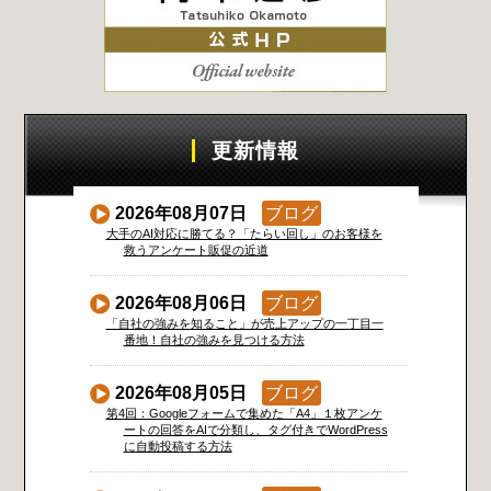
更新情報
2026年08月07日
ブログ
大手のAI対応に勝てる？「たらい回し」のお客様を
救うアンケート販促の近道
2026年08月06日
ブログ
「自社の強みを知ること」が売上アップの一丁目一
番地！自社の強みを見つける方法
2026年08月05日
ブログ
第4回：Googleフォームで集めた「A4」１枚アンケ
ートの回答をAIで分類し、タグ付きでWordPress
に自動投稿する方法