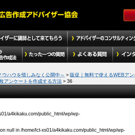
ノウハウを惜しみなく公開中～
>
販促｜無料で使えるWEBアン
4」１枚アンケートを作成する方法
>
36
xs01/a4kikaku.com/public_html/wp/wp-
on null in
/home/lct-xs01/a4kikaku.com/public_html/wp/wp-