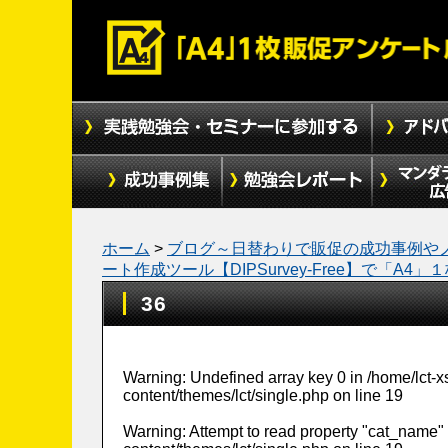
ホーム
>
ブログ～日替わりで販促の成功事例や
ート作成ツール【DIPSurvey-Free】で「A
36
Warning
: Undefined array key 0 in
/home/lct-
content/themes/lct/single.php
on line
19
Warning
: Attempt to read property "cat_name" 