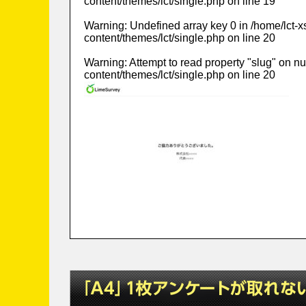
content/themes/lct/single.php
on line
19
Warning
: Undefined array key 0 in
/home/lct-
content/themes/lct/single.php
on line
20
Warning
: Attempt to read property "slug" on nu
content/themes/lct/single.php
on line
20