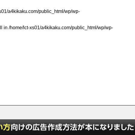
xs01/a4kikaku.com/public_html/wp/wp-
ll in
/home/lct-xs01/a4kikaku.com/public_html/wp/wp-