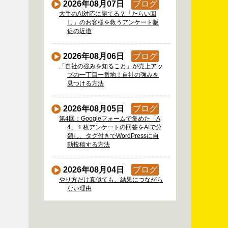
2026年08月07日
ブログ
大手のAI対応に勝てる？「たらい回
し」のお客様を救うアンケート販
促の近道
2026年08月06日
ブログ
「自社の強みを知ること」が売上アッ
プの一丁目一番地！自社の強みを
見つける方法
2026年08月05日
ブログ
第4回：Googleフォームで集めた「A
4」１枚アンケートの回答をAIで分
類し、タグ付きでWordPressに自
動投稿する方法
2026年08月04日
ブログ
やり方だけ真似ても、結果につながら
ない理由