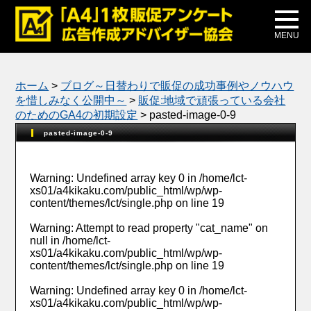
メディア掲載
公式ブログ
MENU
ホーム
>
ブログ～日替わりで販促の成功事例やノウハウ
を惜しみなく公開中～
>
販促:地域で頑張っている会社
のためのGA4の初期設定
>
pasted-image-0-9
pasted-image-0-9
Warning
: Undefined array key 0 in
/home/lct-
xs01/a4kikaku.com/public_html/wp/wp-
content/themes/lct/single.php
on line
19
Warning
: Attempt to read property "cat_name" on
null in
/home/lct-
xs01/a4kikaku.com/public_html/wp/wp-
content/themes/lct/single.php
on line
19
Warning
: Undefined array key 0 in
/home/lct-
xs01/a4kikaku.com/public_html/wp/wp-