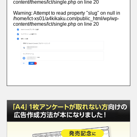
content/themes/lct/single.php
on line
20
Warning
: Attempt to read property "slug" on null in
/home/lct-xs01/a4kikaku.com/public_html/wp/wp-
content/themes/lct/single.php
on line
20