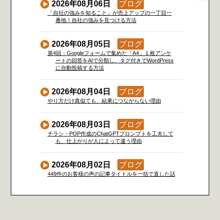
2026年08月06日
ブログ
「自社の強みを知ること」が売上アップの一丁目一
番地！自社の強みを見つける方法
2026年08月05日
ブログ
第4回：Googleフォームで集めた「A4」１枚アンケ
ートの回答をAIで分類し、タグ付きでWordPress
に自動投稿する方法
2026年08月04日
ブログ
やり方だけ真似ても、結果につながらない理由
2026年08月03日
ブログ
チラシ・POP作成のChatGPTプロンプトを工夫して
も、仕上がりが人によって違う理由
2026年08月02日
ブログ
449件のお客様の声の記事タイトルを一括で直した話