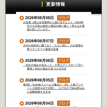
更新情報
2026年08月08日
ブログ
お先真っ暗な住宅業界から抜け出すヒント！AIの時
代でも広告は仮説と検証の繰り返し！答えはお客
様が持っています。
2026年08月07日
ブログ
大手のAI対応に勝てる？「たらい回し」のお客様を
救うアンケート販促の近道
2026年08月06日
ブログ
「自社の強みを知ること」が売上アップの一丁目一
番地！自社の強みを見つける方法
2026年08月05日
ブログ
第4回：Googleフォームで集めた「A4」１枚アンケ
ートの回答をAIで分類し、タグ付きでWordPress
に自動投稿する方法
2026年08月04日
ブログ