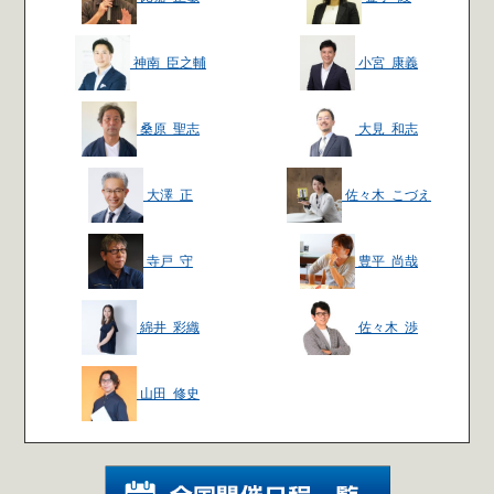
神南 臣之輔
小宮 康義
桑原 聖志
大見 和志
大澤 正
佐々木 こづえ
寺戸 守
豊平 尚哉
綿井 彩織
佐々木 渉
山田 修史