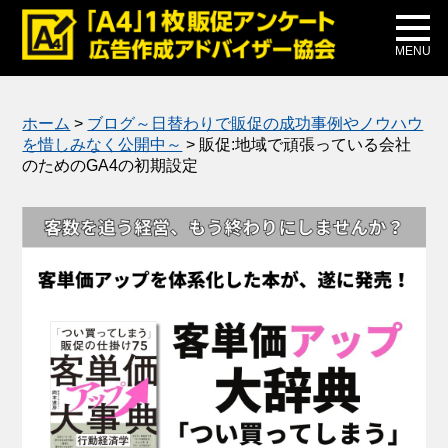
メディア掲載
公式ブログ
MENU
ホーム
>
ブログ～日替わりで販促の成功事例やノウハウ
を惜しみなく公開中～
>
販促:地域で頑張っている会社
のためのGA4の初期設定