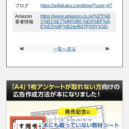
ブログ
https://a4kikaku.com/blog/?user=47
Amazon
https://www.amazon.co.jp/%E5%B
1%B1%E7%94%B0-%E4%BF%A
著者情報
E%E5%8F%B2/e/B07PX9YXSD
一覧へ戻る