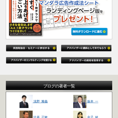
ブログの著者一覧
浅野 雅義
振本 一
比嘉 正敏
金子 綾