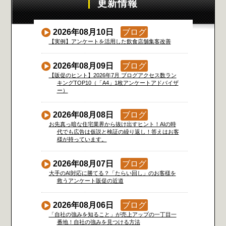
更新情報
2026年08月10日
ブログ
【実例】アンケートを活用した飲食店舗集客改善
2026年08月09日
ブログ
【販促のヒント】2026年7月 ブログアクセス数ラン
キングTOP10（「A4」1枚アンケートアドバイザ
ー）
2026年08月08日
ブログ
お先真っ暗な住宅業界から抜け出すヒント！AIの時
代でも広告は仮説と検証の繰り返し！答えはお客
様が持っています。
2026年08月07日
ブログ
大手のAI対応に勝てる？「たらい回し」のお客様を
救うアンケート販促の近道
2026年08月06日
ブログ
「自社の強みを知ること」が売上アップの一丁目一
番地！自社の強みを見つける方法