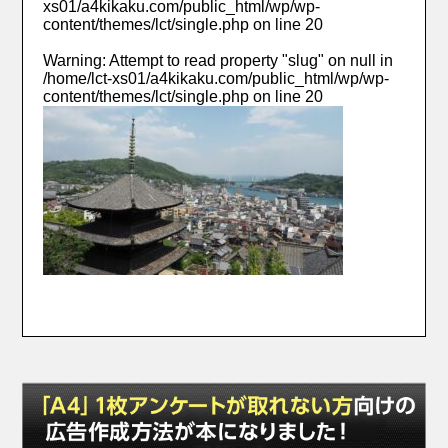
xs01/a4kikaku.com/public_html/wp/wp-
content/themes/lct/single.php
on line
20
Warning
: Attempt to read property "slug" on null in
/home/lct-xs01/a4kikaku.com/public_html/wp/wp-
content/themes/lct/single.php
on line
20