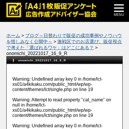
メディア掲載
公式ブログ
MENU
ホーム
>
ブログ～日替わりで販促の成功事例やノウハウ
を惜しみなく公開中～
>
激戦区でのお店選び。販促視点
で考えた「選ばれるワケ」はどこにある？
>
onomichi_20221017_16_9_R
onomichi_20221017_16_9_R
Warning
: Undefined array key 0 in
/home/lct-
xs01/a4kikaku.com/public_html/wp/wp-
content/themes/lct/single.php
on line
19
Warning
: Attempt to read property "cat_name" on
null in
/home/lct-
xs01/a4kikaku.com/public_html/wp/wp-
content/themes/lct/single.php
on line
19
Warning
: Undefined array key 0 in
/home/lct-