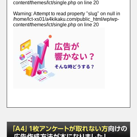
content/themes/lct/single.php
on line
20
Warning
: Attempt to read property "slug" on null in
/home/lct-xs01/a4kikaku.com/public_html/wp/wp-
content/themes/lct/single.php
on line
20