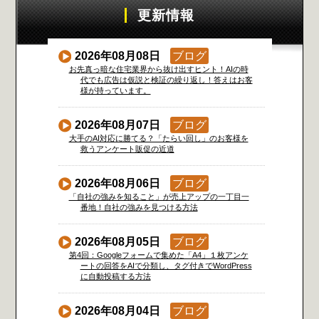
更新情報
2026年08月08日
ブログ
お先真っ暗な住宅業界から抜け出すヒント！AIの時
代でも広告は仮説と検証の繰り返し！答えはお客
様が持っています。
2026年08月07日
ブログ
大手のAI対応に勝てる？「たらい回し」のお客様を
救うアンケート販促の近道
2026年08月06日
ブログ
「自社の強みを知ること」が売上アップの一丁目一
番地！自社の強みを見つける方法
2026年08月05日
ブログ
第4回：Googleフォームで集めた「A4」１枚アンケ
ートの回答をAIで分類し、タグ付きでWordPress
に自動投稿する方法
2026年08月04日
ブログ