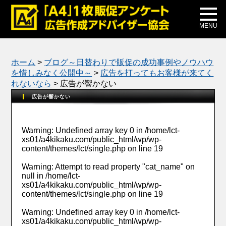
メディア掲載
公式ブログ
MENU
ホーム
>
ブログ～日替わりで販促の成功事例やノウハウ
を惜しみなく公開中～
>
広告を打ってもお客様が来てく
れないなら
>
広告が響かない
広告が響かない
Warning
: Undefined array key 0 in
/home/lct-
xs01/a4kikaku.com/public_html/wp/wp-
content/themes/lct/single.php
on line
19
Warning
: Attempt to read property "cat_name" on
null in
/home/lct-
xs01/a4kikaku.com/public_html/wp/wp-
content/themes/lct/single.php
on line
19
Warning
: Undefined array key 0 in
/home/lct-
xs01/a4kikaku.com/public_html/wp/wp-