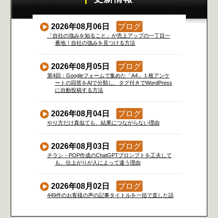
2026年08月06日
ブログ
「自社の強みを知ること」が売上アップの一丁目一
番地！自社の強みを見つける方法
2026年08月05日
ブログ
第4回：Googleフォームで集めた「A4」１枚アンケ
ートの回答をAIで分類し、タグ付きでWordPress
に自動投稿する方法
2026年08月04日
ブログ
やり方だけ真似ても、結果につながらない理由
2026年08月03日
ブログ
チラシ・POP作成のChatGPTプロンプトを工夫して
も、仕上がりが人によって違う理由
2026年08月02日
ブログ
449件のお客様の声の記事タイトルを一括で直した話