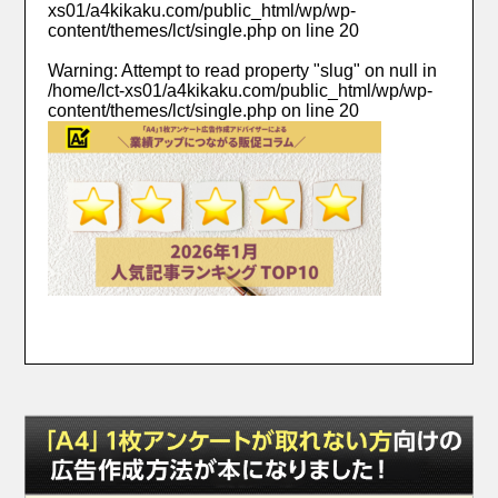
xs01/a4kikaku.com/public_html/wp/wp-
content/themes/lct/single.php
on line
20
Warning
: Attempt to read property "slug" on null in
/home/lct-xs01/a4kikaku.com/public_html/wp/wp-
content/themes/lct/single.php
on line
20