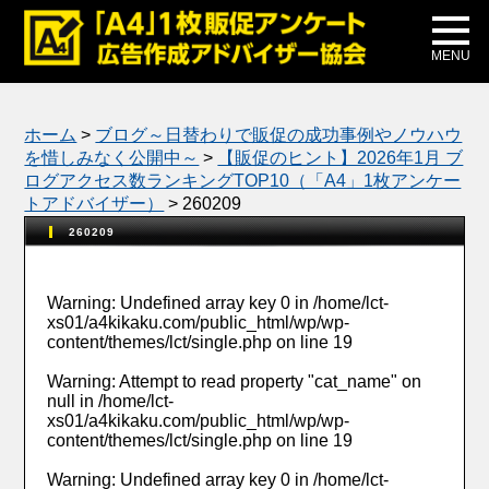
メディア掲載
公式ブログ
MENU
ホーム
>
ブログ～日替わりで販促の成功事例やノウハウ
を惜しみなく公開中～
>
【販促のヒント】2026年1月 ブ
ログアクセス数ランキングTOP10（「A4」1枚アンケー
トアドバイザー）
>
260209
260209
Warning
: Undefined array key 0 in
/home/lct-
xs01/a4kikaku.com/public_html/wp/wp-
content/themes/lct/single.php
on line
19
Warning
: Attempt to read property "cat_name" on
null in
/home/lct-
xs01/a4kikaku.com/public_html/wp/wp-
content/themes/lct/single.php
on line
19
Warning
: Undefined array key 0 in
/home/lct-