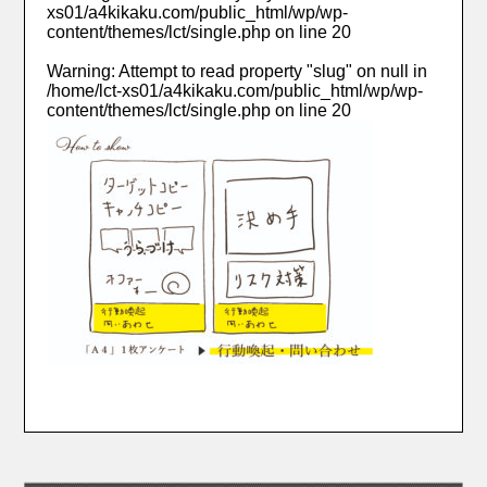
xs01/a4kikaku.com/public_html/wp/wp-
content/themes/lct/single.php
on line
20
Warning
: Attempt to read property "slug" on null in
/home/lct-xs01/a4kikaku.com/public_html/wp/wp-
content/themes/lct/single.php
on line
20