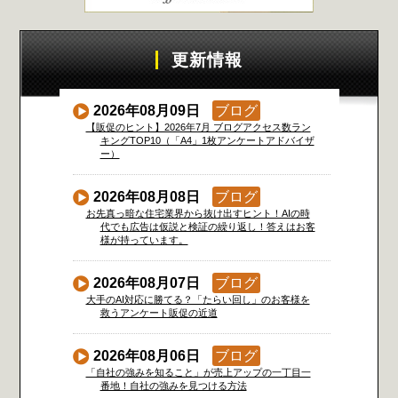
更新情報
2026年08月09日
ブログ
【販促のヒント】2026年7月 ブログアクセス数ラン
キングTOP10（「A4」1枚アンケートアドバイザ
ー）
2026年08月08日
ブログ
お先真っ暗な住宅業界から抜け出すヒント！AIの時
代でも広告は仮説と検証の繰り返し！答えはお客
様が持っています。
2026年08月07日
ブログ
大手のAI対応に勝てる？「たらい回し」のお客様を
救うアンケート販促の近道
2026年08月06日
ブログ
「自社の強みを知ること」が売上アップの一丁目一
番地！自社の強みを見つける方法