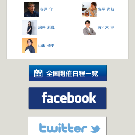
寺戸 守
豊平 尚哉
綿井 彩織
佐々木 渉
山田 修史