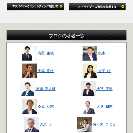
ブログの著者一覧
浅野 雅義
振本 一
比嘉 正敏
金子 綾
神南 臣之輔
小宮 康義
桑原 聖志
大見 和志
大澤 正
佐々木 こづえ