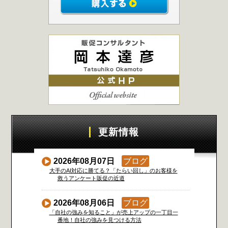
更新情報
2026年08月07日
ブログ
大手のAI対応に勝てる？「たらい回し」のお客様を
救うアンケート販促の近道
2026年08月06日
ブログ
「自社の強みを知ること」が売上アップの一丁目一
番地！自社の強みを見つける方法