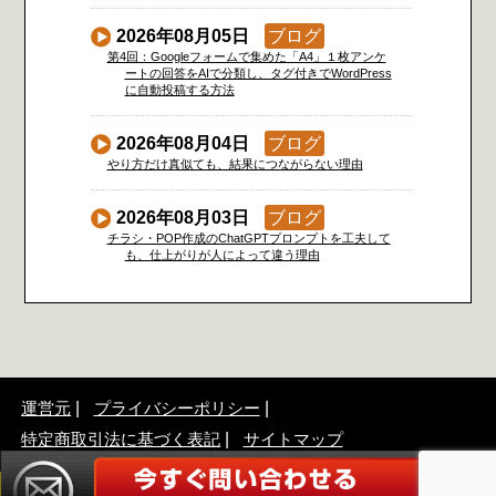
2026年08月05日
ブログ
第4回：Googleフォームで集めた「A4」１枚アンケ
ートの回答をAIで分類し、タグ付きでWordPress
に自動投稿する方法
2026年08月04日
ブログ
やり方だけ真似ても、結果につながらない理由
2026年08月03日
ブログ
チラシ・POP作成のChatGPTプロンプトを工夫して
も、仕上がりが人によって違う理由
運営元
プライバシーポリシー
特定商取引法に基づく表記
サイトマップ
©2017 「A4」1枚販促アンケート広告作成アドバイザー協会