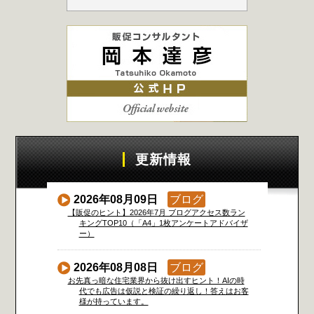
更新情報
2026年08月09日
ブログ
【販促のヒント】2026年7月 ブログアクセス数ラン
キングTOP10（「A4」1枚アンケートアドバイザ
ー）
2026年08月08日
ブログ
お先真っ暗な住宅業界から抜け出すヒント！AIの時
代でも広告は仮説と検証の繰り返し！答えはお客
様が持っています。