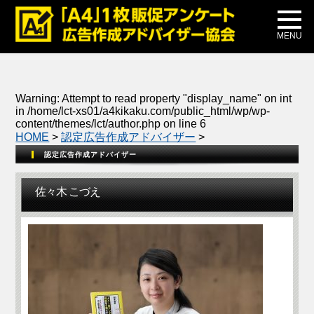
メディア掲載
公式ブログ
MENU
Warning
: Attempt to read property "display_name" on int
in
/home/lct-xs01/a4kikaku.com/public_html/wp/wp-
content/themes/lct/author.php
on line
6
HOME
>
認定広告作成アドバイザー
>
認定広告作成アドバイザー
佐々木 こづえ