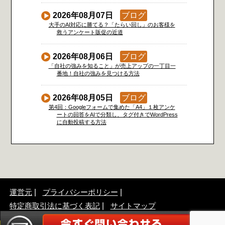
2026年08月07日
ブログ
大手のAI対応に勝てる？「たらい回し」のお客様を
救うアンケート販促の近道
2026年08月06日
ブログ
「自社の強みを知ること」が売上アップの一丁目一
番地！自社の強みを見つける方法
2026年08月05日
ブログ
第4回：Googleフォームで集めた「A4」１枚アンケ
ートの回答をAIで分類し、タグ付きでWordPress
に自動投稿する方法
運営元
プライバシーポリシー
特定商取引法に基づく表記
サイトマップ